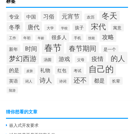
标签
冬天
元宵节
习俗
专业
中国
农历
宋代
唐代
冬季
孩子
寓意
大学
学校
攻略
很多人
工作
手机
年初
技能
年龄
春节
春节期间
时间
新年
是一个
的人
梦幻西游
疫情
游戏
汤圆
父母
自己的
的是
礼物
红包
考试
皮肤
还不
诗人
都是
英语
长辈
词人
诗词
陆游
猜你想看的文章
嵌入式开发要求