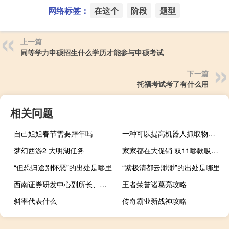
网络标签：
在这个
阶段
题型
上一篇
同等学力申硕招生什么学历才能参与申硕考试
下一篇
托福考试考了有什么用
相关问题
自己姐姐春节需要拜年吗
一种可以提高机器人抓取物体能力的模型
梦幻西游2 大明湖任务
家家都在大促销 双11哪款吸尘器值得买
“但恐归途别怀恶”的出处是哪里
“紫极清都云渺渺”的出处是哪里
西南证券研发中心副所长、医药首席杜向阳 到底什么情况嘞
王者荣誉诸葛亮攻略
斜率代表什么
传奇霸业新战神攻略