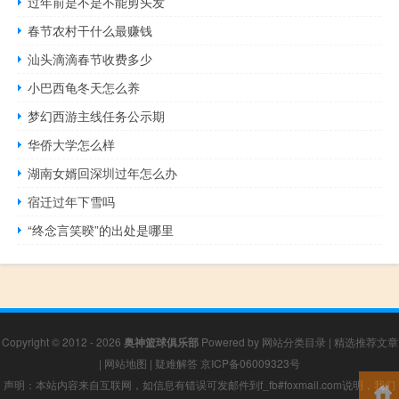
过年前是不是不能剪头发
春节农村干什么最赚钱
汕头滴滴春节收费多少
小巴西龟冬天怎么养
梦幻西游主线任务公示期
华侨大学怎么样
湖南女婿回深圳过年怎么办
宿迁过年下雪吗
“终念言笑暌”的出处是哪里
Copyright © 2012 - 2026
奥神篮球俱乐部
Powered by
网站分类目录
|
精选推荐文章
|
网站地图
|
疑难解答
京ICP备06009323号
声明：本站内容来自互联网，如信息有错误可发邮件到f_fb#foxmail.com说明，我们