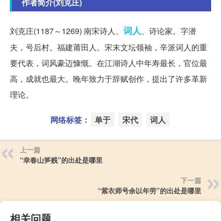
作者简介(刘克庄)
词人
刘克庄(1187～1269) 南宋诗人、
、诗论家。字潜
夫，号后村。福建莆田人。宋末文坛领袖，辛派词人的重
要代表，词风豪迈慷慨。在江湖诗人中年寿最长，官位最
高，成就也最大。晚年致力于辞赋创作，提出了许多革新
理论。
网络标签：
单于
宋代
词人
上一篇
“幸春山笋贱”的出处是哪里
下一篇
“紫衣师号余以年劳”的出处是哪里
相关问题