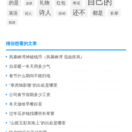
自己的
的是
礼物
红包
考试
皮肤
还不
诗人
都是
英语
长辈
词人
诗词
陆游
猜你想看的文章
风暴峡湾神秘钱币（风暴峡湾 迅如疾风）
自采暖一冬天用多少气
春节什么期间不能扫地
“寒房烛影微”的出处是哪里
公司春节假期多少工资
冬天做啥早餐好卖
过年压岁钱找哪些长辈要
“山摇玉彩东南上”的出处是哪里
给你30元自己过年吧