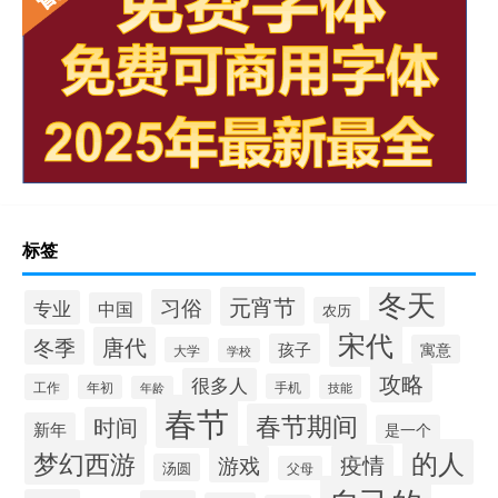
标签
冬天
元宵节
习俗
专业
中国
农历
宋代
唐代
冬季
孩子
寓意
大学
学校
攻略
很多人
工作
手机
年初
技能
年龄
春节
春节期间
时间
新年
是一个
的人
梦幻西游
疫情
游戏
汤圆
父母