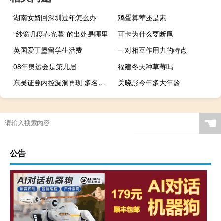
湖南女婿回深圳过年怎么办
鸡蛋算荤还是素
“纱窗几度春光暮”的出处是哪里
可卡为什么要断尾
英国爱丁堡留学生活费
一对相互作用力的特点
08年奥运会是第几届
福建冬天种草莓吗
东吴证券内控漏洞再现 多名员工飞单遭监管责令改正
关晓彤今年多大年龄
☚
公告