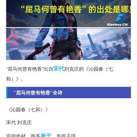
宋代
“屈马何曾有艳香”出自
刘克庄的《沁园春（七
和）》。
“屈马何曾有艳香”全诗
《沁园春（七和）》
宋代 刘克庄
单于
安得奇材，颈系
，首提子璋。