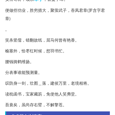
便做些功业，胜穷措大，聚萤武子，吞凤君章(罗含字君
章)
。
笑杀竖儒，错翻故纸，屈马何曾有艳香。
榆塞外，恰枣红时候，想羽书忙。
腰钱骑鹤维扬。
分表事谁能预测量。
叹防身一剑，壮图＿落，建侯万里，老境相将。
读枕函书，宝家藏笏，免使他人笑弗堂。
吾衰矣，虽尚存右臂，不解擎苍。