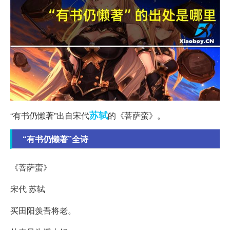
苏轼
“有书仍懒著”出自宋代
的《菩萨蛮》。
“有书仍懒著”全诗
《菩萨蛮》
宋代 苏轼
买田阳羡吾将老。