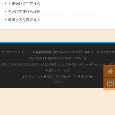
全职妈妈过年吃什么
冬天跳绳穿什么好呢
考研水区是哪些地方
Copyright © 2012 - 2026
奥神篮球俱乐部
Powered by
网站分类目录
|
精选推荐文章
|
网站地图
|
疑难解答
京ICP备06009323号
声明：本站内容来自互联网，如信息有错误可发邮件到f_fb#foxmail.com说明，我们
会及时纠正，谢谢
本站仅为个人兴趣爱好，不接盈利性广告及商业合作
小男孩