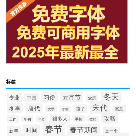
标签
冬天
元宵节
习俗
专业
中国
农历
宋代
唐代
冬季
孩子
寓意
大学
学校
攻略
很多人
工作
手机
年初
技能
年龄
春节
春节期间
时间
新年
是一个