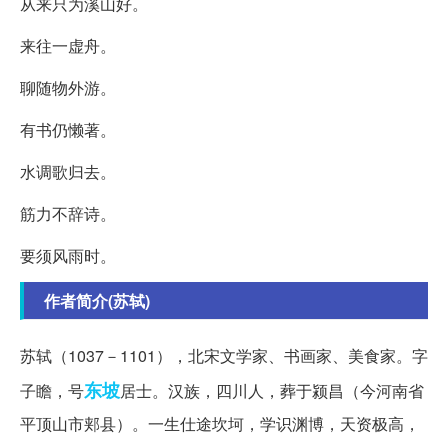
从来只为溪山好。
来往一虚舟。
聊随物外游。
有书仍懒著。
水调歌归去。
筋力不辞诗。
要须风雨时。
作者简介(苏轼)
苏轼（1037－1101），北宋文学家、书画家、美食家。字
东坡
子瞻，号
居士。汉族，四川人，葬于颍昌（今河南省
平顶山市郏县）。一生仕途坎坷，学识渊博，天资极高，