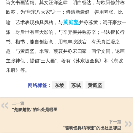
诗文书画皆精。其文汪洋恣肆，明白畅达，与欧阳修并称
欧苏，为“唐宋八大家”之一；诗清新豪健，善用夸张、比
黄庭坚
喻，艺术表现独具风格，与
并称苏黄；词开豪放一
派，对后世有巨大影响，与辛弃疾并称苏辛；书法擅长行
书、楷书，能自创新意，用笔丰腴跌宕，有天真烂漫之
趣，与黄庭坚、米芾、蔡襄并称宋四家；画学文同，论画
主张神似，提倡“士人画”。著有《苏东坡全集》和《东坡
乐府》等。
网络标签：
东坡
苏轼
黄庭坚
上一篇
“楚腰越艳”的出处是哪里
下一篇
“窗明怪得鸡啼速”的出处是哪里