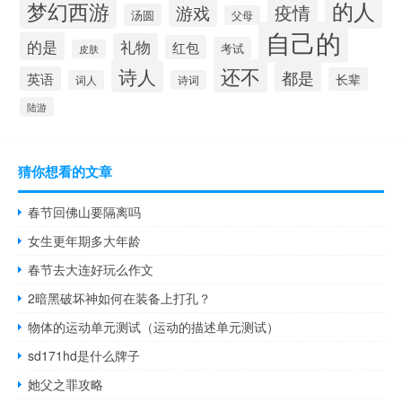
的人
梦幻西游
疫情
游戏
汤圆
父母
自己的
的是
礼物
红包
考试
皮肤
还不
诗人
都是
英语
长辈
词人
诗词
陆游
猜你想看的文章
春节回佛山要隔离吗
女生更年期多大年龄
春节去大连好玩么作文
2暗黑破坏神如何在装备上打孔？
物体的运动单元测试（运动的描述单元测试）
sd171hd是什么牌子
她父之罪攻略