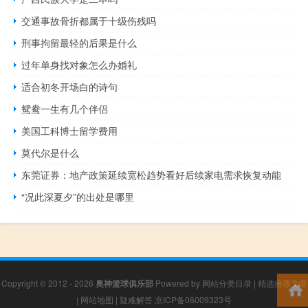
交通事故骨折都属于十级伤残吗
刑事拘留最轻的后果是什么
过年单身找对象怎么办婚礼
适合初冬开场白的诗句
鸳鸯一生有几个伴侣
美国工科博士留学费用
莫代尔是什么
东莞证券：地产政策延续宽松趋势看好后续家电需求恢复动能
“况此深夏夕”的出处是哪里
Copyright © 2012 - 2026
奥神篮球俱乐部
Powered by
网站分类目录
|
精选推荐文章
|
网站地图
|
疑难解答
京ICP备06009323号