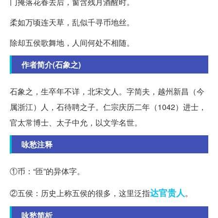
门掩落花春去后，窗含残月酒醒时。
柔如万顷连天草，乱似千寻币地丝。
除却五侯歌舞地，人间何处不相随。
作者简介(石象之)
石象之，生卒年不详，北宋文人。字简夫，越州新昌（今
属浙江）人，石待聘之子。仁宗庆历二年（1042）进士，
官太常博士、太子中允，以文学名世。
咏愁注释
①币：“匝”的异体字。
达官贵人
②五侯：历史上称五侯的很多，这里泛指
。
咏愁简析