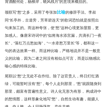
霄酒醒何处，杨柳岸，晓风残月”的意境来概括的。
比喻
颈联写“愁”之多，采用了夸张加
的修辞手法。李叔
同“长亭外，古道旁，芳草碧连天”的歌词恐怕就是按照出
句来加工的。而这种夸张，使“愁”这种心境更加显豁，更
加感人。像唐宋诗词中的“似将海水添宫漏，共滴长门一夜
长”，“落红万点愁如海”，“一水牵愁万里长”等，都和这一
句的表达效果一样。而这种比喻，严格地说并不是一般意
义的比喻，因为二者之间没有相似点可言，而是以物感比
喻心感的特殊比喻。
尾联以“愁”之无处不在作结。除了达官贵人，终日灯红酒
绿，可能暂时没有“愁”，每个人走到那里，“愁”就跟随身到
那里，颇富有普遍性意义。诗人化无形为有形， 构成诗中
的愁情图，这样形象化地写“愁”，自然生动有趣，能摄人
魂，夺人魄，令人回肠荡气，产生共鸣。