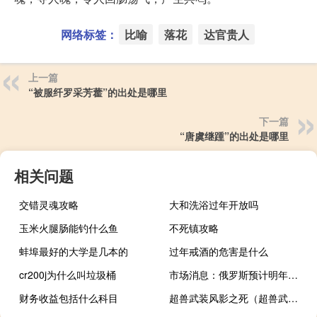
网络标签：
比喻
落花
达官贵人
上一篇
“被服纤罗采芳藿”的出处是哪里
下一篇
“唐虞继踵”的出处是哪里
相关问题
交错灵魂攻略
大和洗浴过年开放吗
玉米火腿肠能钓什么鱼
不死镇攻略
蚌埠最好的大学是几本的
过年戒酒的危害是什么
cr200j为什么叫垃圾桶
市场消息：俄罗斯预计明年石油价格平均为每桶71.3美元
财务收益包括什么科目
超兽武装风影之死（超兽武装风影）