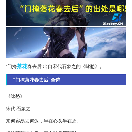
落花
“门掩
春去后”出自宋代石象之的《咏愁》。
“门掩落花春去后”全诗
《咏愁》
宋代 石象之
来何容易去何迟，半在心头半在眉。