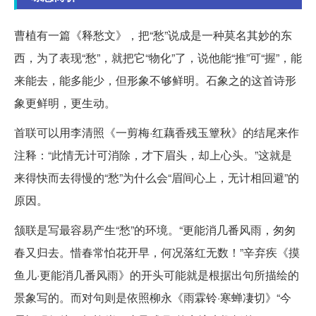
曹植有一篇《释愁文》，把“愁”说成是一种莫名其妙的东
西，为了表现“愁”，就把它“物化”了，说他能“推”可“握”，能
来能去，能多能少，但形象不够鲜明。石象之的这首诗形
象更鲜明，更生动。
首联可以用李清照《一剪梅·红藕香残玉簟秋》的结尾来作
注释：“此情无计可消除，才下眉头，却上心头。”这就是
来得快而去得慢的“愁”为什么会“眉间心上，无计相回避”的
原因。
颔联是写最容易产生“愁”的环境。“更能消几番风雨，匆匆
春又归去。惜春常怕花开早，何况落红无数！”辛弃疾《摸
鱼儿·更能消几番风雨》的开头可能就是根据出句所描绘的
景象写的。而对句则是依照柳永《雨霖铃·寒蝉凄切》“今