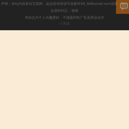
声明：本站内容来自互联网，如信息有错误可发邮件到f_fb#foxmail.com说明，我们
会及时纠正，谢谢
本站仅为个人兴趣爱好，不接盈利性广告及商业合作
小男孩