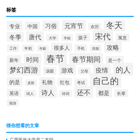
标签
冬天
元宵节
习俗
专业
中国
农历
宋代
唐代
冬季
孩子
寓意
大学
学校
攻略
很多人
工作
手机
年初
技能
年龄
春节
春节期间
时间
新年
是一个
的人
梦幻西游
疫情
游戏
汤圆
父母
自己的
的是
礼物
红包
考试
皮肤
还不
诗人
都是
英语
长辈
词人
诗词
陆游
猜你想看的文章
广西民族大学是二本吗