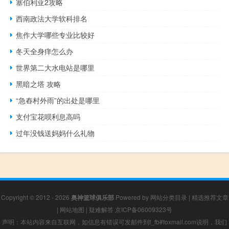
塞伯利亚2攻略
西南政法大学软科排名
焦作大学哪些专业比较好
冬天全身痒怎么办
世界第二大水电站是哪里
黑暗之塔 攻略
“急舂村外雨”的出处是哪里
支付宝花呗利息高吗
过年没钱送妈妈什么礼物
Copyright © 2012 - 2026
奥神篮球俱乐部
Powered by
网站分类目录
|
精选推荐文章
|
网站地图
|
疑难解答
京ICP备06009323号
声明：本站内容来自互联网，如信息有错误可发邮件到f_fb#foxmail.com说明，我们