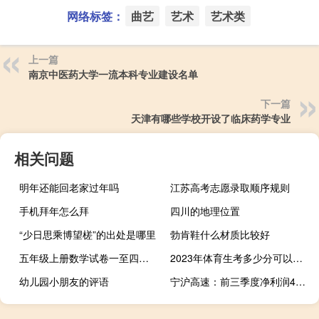
网络标签：
曲艺
艺术
艺术类
上一篇
南京中医药大学一流本科专业建设名单
下一篇
天津有哪些学校开设了临床药学专业
相关问题
明年还能回老家过年吗
江苏高考志愿录取顺序规则
手机拜年怎么拜
四川的地理位置
“少日思乘博望槎”的出处是哪里
勃肯鞋什么材质比较好
五年级上册数学试卷一至四单元人教版（五年级上册数学试卷一至四单元）
2023年体育生考多少分可以上本科
幼儿园小朋友的评语
宁沪高速：前三季度净利润40.37亿元 同比增长29.84%