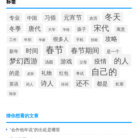
标签
冬天
元宵节
习俗
专业
中国
农历
宋代
唐代
冬季
孩子
寓意
大学
学校
攻略
很多人
工作
手机
年初
技能
年龄
春节
春节期间
时间
新年
是一个
的人
梦幻西游
疫情
游戏
汤圆
父母
自己的
的是
礼物
红包
考试
皮肤
还不
诗人
都是
英语
长辈
词人
诗词
陆游
猜你想看的文章
“会作他年说”的出处是哪里