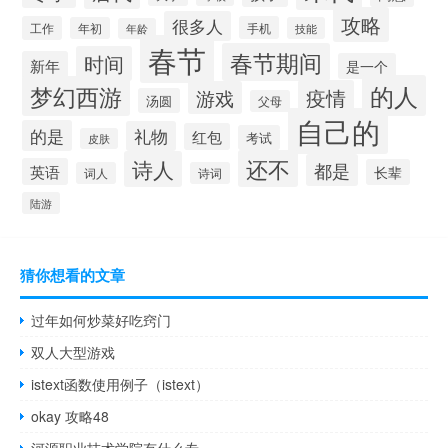
攻略
很多人
工作
手机
年初
技能
年龄
春节
春节期间
时间
新年
是一个
的人
梦幻西游
疫情
游戏
汤圆
父母
自己的
的是
礼物
红包
考试
皮肤
还不
诗人
都是
英语
长辈
词人
诗词
陆游
猜你想看的文章
过年如何炒菜好吃窍门
双人大型游戏
istext函数使用例子（istext）
okay 攻略48
河源职业技术学院有什么专