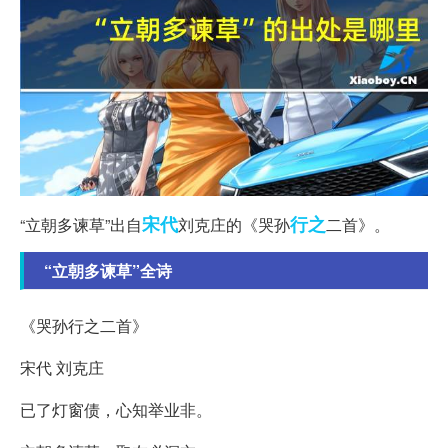
宋代
行之
“立朝多谏草”出自
刘克庄的《哭孙
二首》。
“立朝多谏草”全诗
《哭孙行之二首》
宋代 刘克庄
已了灯窗债，心知举业非。