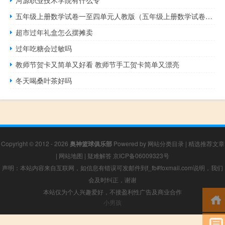
五年级上册数学试卷一至四单元人教版（五年级上册数学试卷一至四单元）
超市过年礼盒怎么摆摊卖
过年吃糖会过敏吗
教师节贺卡又简单又好看 教师节手工贺卡简单又漂亮
冬天喝桑叶茶好吗
Copyright © 2012 - 2026
奥神篮球俱乐部
Powered by
网站分类目录
|
精选推荐文章
|
网站地图
|
疑难解答
京ICP备06009323号
声明：本站内容来自互联网，如信息有错误可发邮件到f_fb#foxmail.com说明，我们
会及时纠正，谢谢
本站仅为个人兴趣爱好，不接盈利性广告及商业合作
小男孩