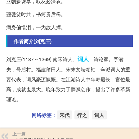
立朝多谏草，取友必深衣。
虀甕贫时共，书筒贵后稀。
病身偏惜泪，一为故人挥。
作者简介(刘克庄)
词人
刘克庄(1187～1269) 南宋诗人、
、诗论家。字潜
夫，号后村。福建莆田人。宋末文坛领袖，辛派词人的重
要代表，词风豪迈慷慨。在江湖诗人中年寿最长，官位最
高，成就也最大。晚年致力于辞赋创作，提出了许多革新
理论。
网络标签：
宋代
行之
词人
上一篇