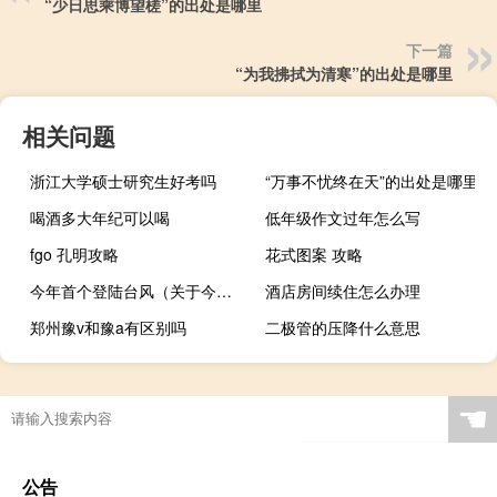
“少日思乘博望槎”的出处是哪里
下一篇
“为我拂拭为清寒”的出处是哪里
相关问题
浙江大学硕士研究生好考吗
“万事不忧终在天”的出处是哪里
喝酒多大年纪可以喝
低年级作文过年怎么写
fgo 孔明攻略
花式图案 攻略
今年首个登陆台风（关于今年首个登陆台风的介绍）
酒店房间续住怎么办理
郑州豫v和豫a有区别吗
二极管的压降什么意思
☚
公告