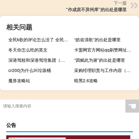
下一篇
“作成庶不异州庠”的出处是哪里
相关问题
全民k歌的评论怎么没了 全民k歌的评论怎么复制
“皓齿清歌”的出处是哪里
冬天你怎么吃的英文
卡盟网官方网站qq刷赞网址西门云(卡盟网站是真的吗)
深港驾校和深港驾培集团（深圳深港驾校怎么样）
“因赋此为谢”的出处是哪里
cr200j为什么叫垃圾桶
采购经理职责与工作内容（采购经理职责）
魔兽攻略站
暗黑2.6攻略
☚
公告