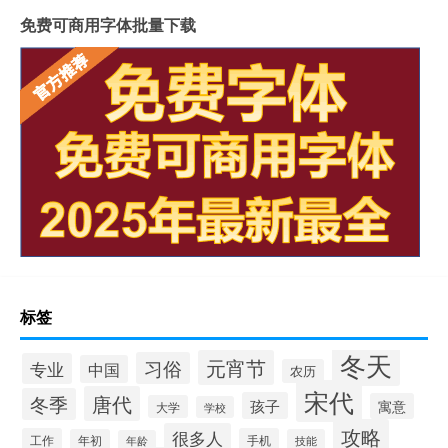
免费可商用字体批量下载
标签
冬天
元宵节
习俗
专业
中国
农历
宋代
唐代
冬季
孩子
寓意
大学
学校
攻略
很多人
工作
手机
年初
技能
年龄