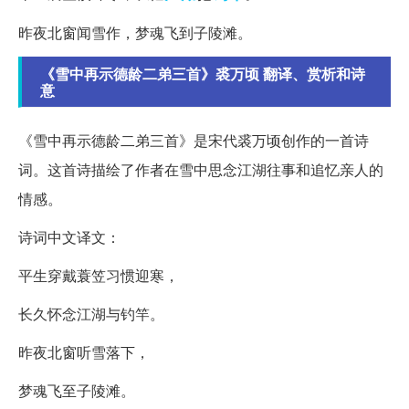
昨夜北窗闻雪作，梦魂飞到子陵滩。
《雪中再示德龄二弟三首》裘万顷 翻译、赏析和诗
意
《雪中再示德龄二弟三首》是宋代裘万顷创作的一首诗
词。这首诗描绘了作者在雪中思念江湖往事和追忆亲人的
情感。
诗词中文译文：
平生穿戴蓑笠习惯迎寒，
长久怀念江湖与钓竿。
昨夜北窗听雪落下，
梦魂飞至子陵滩。