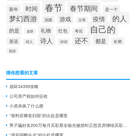
春节
春节期间
时间
新年
是一个
的人
梦幻西游
疫情
游戏
汤圆
父母
自己的
的是
礼物
红包
考试
皮肤
还不
诗人
都是
英语
长辈
词人
诗词
陆游
猜你想看的文章
崩坏34399攻略
公司房产税如何征收
小虎杀疯了什么梗
“谁料苏卿老归国”的出处是哪里
男子骗好友200万每月买彩票全输光被抓时正想卖房继续买彩票 到底什么情况呢
“请翁同醉今夕”的出处是哪里