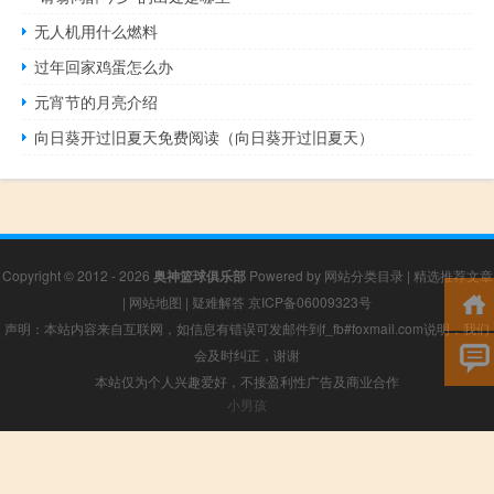
无人机用什么燃料
过年回家鸡蛋怎么办
元宵节的月亮介绍
向日葵开过旧夏天免费阅读（向日葵开过旧夏天）
Copyright © 2012 - 2026
奥神篮球俱乐部
Powered by
网站分类目录
|
精选推荐文章
|
网站地图
|
疑难解答
京ICP备06009323号
声明：本站内容来自互联网，如信息有错误可发邮件到f_fb#foxmail.com说明，我们
会及时纠正，谢谢
本站仅为个人兴趣爱好，不接盈利性广告及商业合作
小男孩