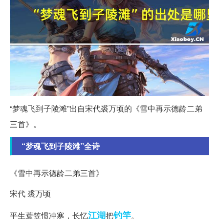
“梦魂飞到子陵滩”出自宋代裘万顷的《雪中再示德龄二弟
三首》。
“梦魂飞到子陵滩”全诗
《雪中再示德龄二弟三首》
宋代 裘万顷
江湖
钓竿
平生蓑笠惯冲寒，长忆
把
。