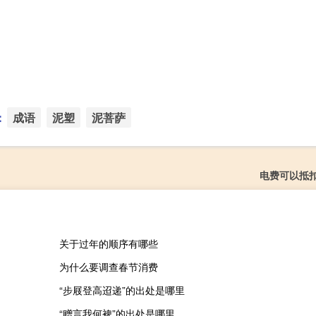
：
成语
泥塑
泥菩萨
电费可以抵
关于过年的顺序有哪些
为什么要调查春节消费
“步屐登高迢递”的出处是哪里
“赠言我何裨”的出处是哪里