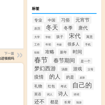
标签
元宵节
习俗
专业
中国
冬天
唐代
冬季
农历
宋代
孩子
寓意
大学
学校
很多人
工作
手机
年初
年龄
攻略
时间
新年
技能
下一篇
春节
扣进项税吗
春节期间
是一个
梦幻西游
游戏
汤圆
父母
的人
疫情
的是
皮肤
自己的
礼物
红包
考试
诗人
英语
词人
诗词
还不
都是
长辈
陆游