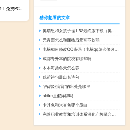
新浪新闻电脑版 V7.89.1 免费PC版（新浪新闻电脑版 V7.89.1 免费PC版功能简介）
猜你想看的文章
奥瑞恩和女孩子怪1.52最终版下载（奥瑞恩和女孩子怪懒人版）
元宵面怎么和面熟后元宵不软弱
电脑如何修改QQ密码（电脑qq怎么修改密码）
成都专升本的院校有哪些啊
木本海棠冬天怎么养
残荷诗句最出名诗句
“西岩卧病翁”的出处是哪里
oidire是假洋牌吗
卡其色和米杏色哪个显白
完善职业教育和培训体系深化产教融合校企合作加快什么建设