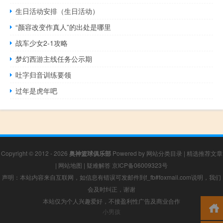
生日活动安排（生日活动）
“颜容改变作真人”的出处是哪里
战车少女2-1攻略
梦幻西游主线任务公示期
吐字归音训练要领
过年是虎年吧
Copyright © 2012 - 2026
奥神篮球俱乐部
Powered by
网站分类目录
|
精选推荐文章
|
网站地图
|
疑难解答
京ICP备06009323号
声明：本站内容来自互联网，如信息有错误可发邮件到f_fb#foxmail.com说明，我们
会及时纠正，谢谢
本站仅为个人兴趣爱好，不接盈利性广告及商业合作
小男孩