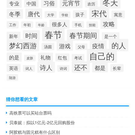
冬天
元宵节
习俗
专业
中国
农历
宋代
唐代
冬季
孩子
寓意
大学
学校
攻略
很多人
工作
手机
年初
技能
年龄
春节
春节期间
时间
新年
是一个
的人
梦幻西游
疫情
游戏
汤圆
父母
自己的
的是
礼物
红包
考试
皮肤
还不
诗人
都是
英语
长辈
词人
诗词
陆游
猜你想看的文章
高铁票可以买站台票吗
贝泰妮：拟以1亿元-2亿元回购股份
阿胶糕与固元糕有什么区别