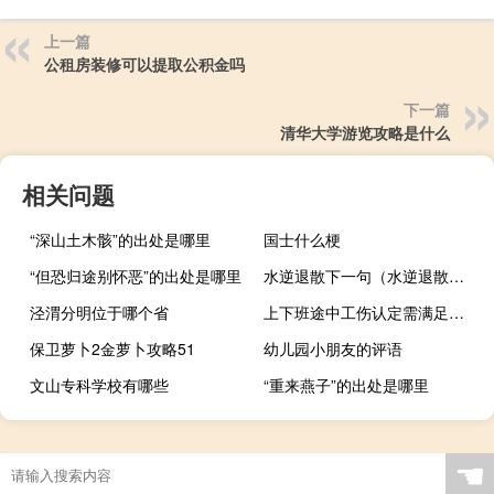
上一篇
公租房装修可以提取公积金吗
下一篇
清华大学游览攻略是什么
相关问题
“深山土木骸”的出处是哪里
国士什么梗
“但恐归途别怀恶”的出处是哪里
水逆退散下一句（水逆退散下一句是什么）
泾渭分明位于哪个省
上下班途中工伤认定需满足四个条件（单亲性互相满足）
保卫萝卜2金萝卜攻略51
幼儿园小朋友的评语
文山专科学校有哪些
“重来燕子”的出处是哪里
☚