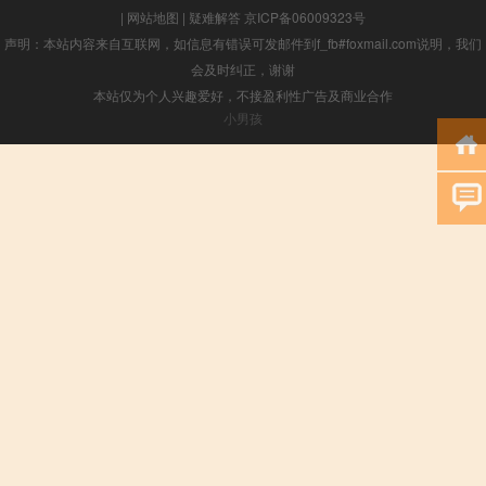
|
网站地图
|
疑难解答
京ICP备06009323号
声明：本站内容来自互联网，如信息有错误可发邮件到f_fb#foxmail.com说明，我们
会及时纠正，谢谢
本站仅为个人兴趣爱好，不接盈利性广告及商业合作
小男孩