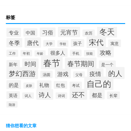
标签
冬天
元宵节
习俗
专业
中国
农历
宋代
唐代
冬季
孩子
寓意
大学
学校
攻略
很多人
工作
手机
年初
技能
年龄
春节
春节期间
时间
新年
是一个
的人
梦幻西游
疫情
游戏
汤圆
父母
自己的
的是
礼物
红包
考试
皮肤
还不
诗人
都是
英语
长辈
词人
诗词
陆游
猜你想看的文章