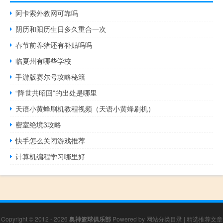
阿卡索外教网可靠吗
阴历和阳历生日多久重合一次
春节前养猪还有补贴吗吗
临夏州有哪些学校
手游版赛尔号攻略秘籍
“降世共昭回”的出处是哪里
天语小黄蜂刷机教程视频（天语小黄蜂刷机）
密室绝境3攻略
快手怎么关闭游戏推荐
计算机编程学习哪里好
Copyright © 2012 - 2026
奥神篮球俱乐部
Powered by
网站分类目录
|
精选推荐文章