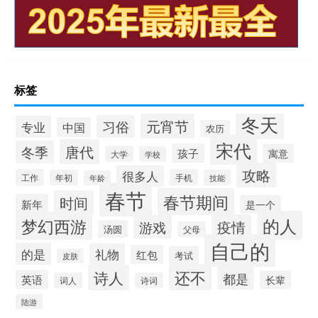
标签
冬天
元宵节
习俗
专业
中国
农历
宋代
唐代
冬季
孩子
寓意
大学
学校
攻略
很多人
工作
手机
年初
技能
年龄
春节
春节期间
时间
新年
是一个
的人
梦幻西游
疫情
游戏
汤圆
父母
自己的
的是
礼物
红包
考试
皮肤
还不
诗人
都是
英语
长辈
词人
诗词
陆游