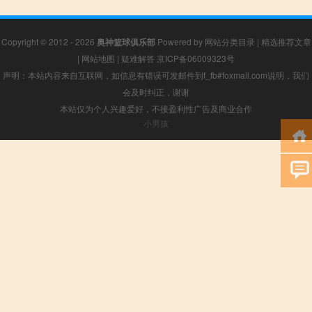
Copyright © 2012 - 2026
奥神篮球俱乐部
Powered by
网站分类目录
|
精选推荐文章
|
网站地图
|
疑难解答
京ICP备06009323号
声明：本站内容来自互联网，如信息有错误可发邮件到f_fb#foxmail.com说明，我们
会及时纠正，谢谢
本站仅为个人兴趣爱好，不接盈利性广告及商业合作
小男孩