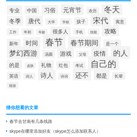
冬天
元宵节
习俗
专业
中国
农历
宋代
唐代
冬季
孩子
寓意
大学
学校
攻略
很多人
工作
手机
年初
技能
年龄
春节
春节期间
时间
新年
是一个
的人
梦幻西游
疫情
游戏
汤圆
父母
自己的
的是
礼物
红包
考试
皮肤
还不
诗人
都是
英语
长辈
词人
诗词
陆游
猜你想看的文章
春节去甘南有几条线路
skype在哪里添加好友（skype怎么添加联系人）