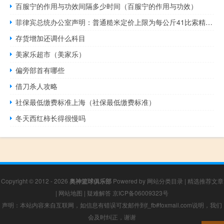
百服宁的作用与功效间隔多少时间（百服宁的作用与功效）
菲律宾总统办公室声明：普通糙米定价上限为每公斤41比索精糙大米为每公斤45比索价格上限将保持完全有效除非被总统取消
存货增加还调什么科目
美家乐超市（美家乐）
偏旁部首有哪些
借刀杀人攻略
社保最低缴费标准上海（社保最低缴费标准）
冬天西红柿长得很慢吗
Copyright © 2012 - 2026
奥神篮球俱乐部
Powered by
网站分类目录
|
精选推荐文章
|
网站地图
|
疑难解答
京ICP备06009323号
声明：本站内容来自互联网，如信息有错误可发邮件到f_fb#foxmail.com说明，我们
会及时纠正，谢谢