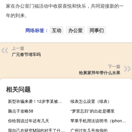
家在办公室门福活动中收获喜悦和快乐，共同迎接新的一
年的到来。
网络标签：
互动
办公室
同事们
上一篇
广元春节堵车吗
下一篇
给舅家拜年带什么水果
相关问题
新型诈骗来袭！12岁李某被骗18万 家长请注意 到底什么情况嘞
续表怎么设置（续表）
脑点子攻略58
“梦里忘归”的出处是哪里
你给我说过年还有几天
苹果手机用法说明书（iphone使用说明书）
我自己在研究MSI的对手了什么梗
广州过年几号放假的