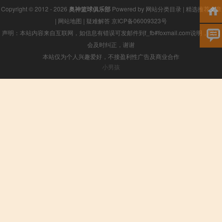
Copyright © 2012 - 2026
奥神篮球俱乐部
Powered by
网站分类目录
|
精选推荐文章
|
网站地图
|
疑难解答
京ICP备06009323号
声明：本站内容来自互联网，如信息有错误可发邮件到f_fb#foxmail.com说明，我们
会及时纠正，谢谢
本站仅为个人兴趣爱好，不接盈利性广告及商业合作
小男孩