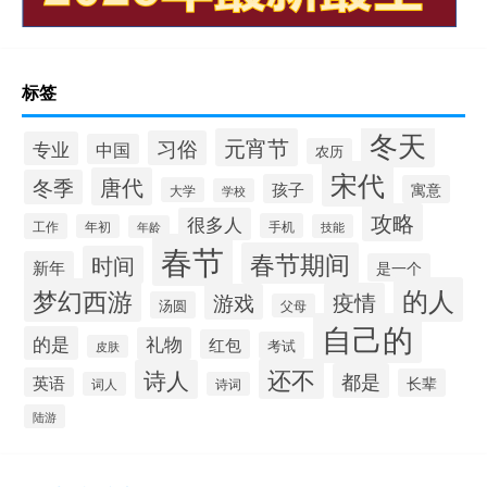
标签
冬天
元宵节
习俗
专业
中国
农历
宋代
唐代
冬季
孩子
寓意
大学
学校
攻略
很多人
工作
手机
年初
技能
年龄
春节
春节期间
时间
新年
是一个
的人
梦幻西游
疫情
游戏
汤圆
父母
自己的
的是
礼物
红包
考试
皮肤
还不
诗人
都是
英语
长辈
词人
诗词
陆游