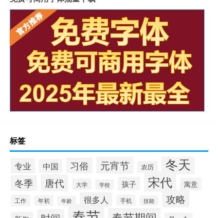
标签
冬天
元宵节
习俗
专业
中国
农历
宋代
唐代
冬季
孩子
寓意
大学
学校
攻略
很多人
工作
手机
年初
技能
年龄
春节
春节期间
时间