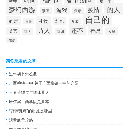
新年
是一个
的人
梦幻西游
疫情
游戏
汤圆
父母
自己的
的是
礼物
红包
考试
皮肤
还不
诗人
都是
英语
长辈
词人
诗词
陆游
猜你想看的文章
过年胡卜怎么叠
广西柳铁一中 关于广西柳铁一中的介绍
王者荣耀过年调休几天
哈尔滨工商学院是几本
“藓珮萧疏”的出处是哪里
观看航母攻略
如何煮豆沙元宵