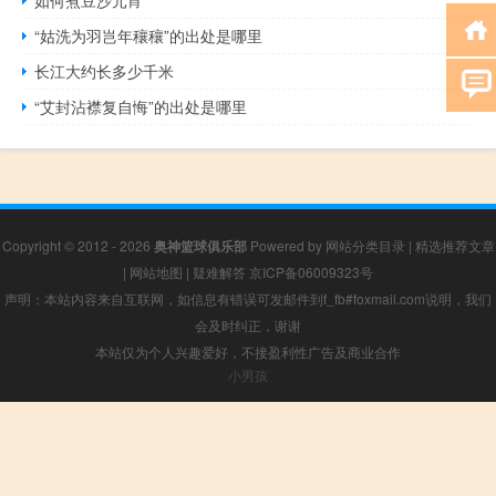
“姑洗为羽岂年穰穰”的出处是哪里
长江大约长多少千米
“艾封沾襟复自悔”的出处是哪里
Copyright © 2012 - 2026
奥神篮球俱乐部
Powered by
网站分类目录
|
精选推荐文章
|
网站地图
|
疑难解答
京ICP备06009323号
声明：本站内容来自互联网，如信息有错误可发邮件到f_fb#foxmail.com说明，我们
会及时纠正，谢谢
本站仅为个人兴趣爱好，不接盈利性广告及商业合作
小男孩