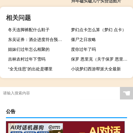
拜年磕头磕几个头合适图片
相关问题
冬天连脚裤配什么鞋子
梦幻点卡怎么算（梦幻 点卡）
东吴证券：酒企进度符合预期渠道积极走量
僵尸之日攻略
姐妹们过年怎么相聚的
度你过年了吗
吉林农村过年下雪吗
保罗 恩里克（关于保罗 恩里克的介绍）
“全无佳思”的出处是哪里
小说梦幻西游帮派大全最新
☚
公告