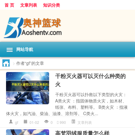
首 页
文章列表
知识分类
网站导航
>
作者“gf”的文章
干粉灭火器可以灭什么种类的
火
干粉灭火器可以扑救以下类型的火灾：
A类火灾 ：指固体物质火灾，如木材、
纸张、布料、塑料等。 B类火灾 ：指液
体火灾，如汽油、柴油、油漆、溶剂等。 C类火...
gf
01-02
0
990
文章列表
高梵羽绒服质量怎么样