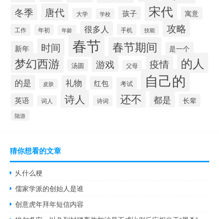
宋代
唐代
冬季
孩子
寓意
大学
学校
攻略
很多人
工作
手机
年初
技能
年龄
春节
春节期间
时间
新年
是一个
的人
梦幻西游
疫情
游戏
汤圆
父母
自己的
的是
礼物
红包
考试
皮肤
还不
诗人
都是
英语
长辈
词人
诗词
陆游
猜你想看的文章
乆什么梗
儒家学派的创始人是谁
创意虎年拜年短信内容