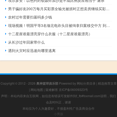
埃尔多安：以色列封锁轰炸加沙是不成比例反应相当于“屠杀”
男子骗好友200万每月买彩票全输光被抓时正想卖房继续买彩票 到底什么情况呢
农村过年需要扫墓吗多少钱
现场视频！明国平等3名缅北电诈头目被缉拿归案移交中方 到底什么情况嘞
十二星座谁最漂亮穿什么衣服（十二星座谁最漂亮）
从长沙过年回家带什么
遇到火灾时应迅速向哪里逃离
Copyright © 2012 - 2026
奥神篮球俱乐部
Powered by
网站分类目录
|
精选推荐文章
|
网站地图
|
疑难解答
京ICP备06009323号
声明：本站内容来自互联网，如信息有错误可发邮件到f_fb#foxmail.com说明，我们
会及时纠正，谢谢
本站仅为个人兴趣爱好，不接盈利性广告及商业合作
小男孩