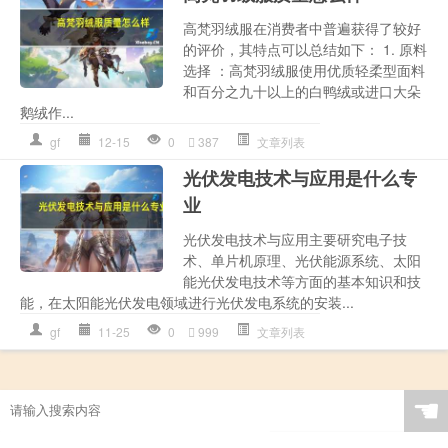
高梵羽绒服在消费者中普遍获得了较好
的评价，其特点可以总结如下： 1. 原料
选择 ：高梵羽绒服使用优质轻柔型面料
和百分之九十以上的白鸭绒或进口大朵
鹅绒作...
gf
12-15
0
387
文章列表
光伏发电技术与应用是什么专
业
光伏发电技术与应用主要研究电子技
术、单片机原理、光伏能源系统、太阳
能光伏发电技术等方面的基本知识和技
能，在太阳能光伏发电领域进行光伏发电系统的安装...
gf
11-25
0
999
文章列表
☚