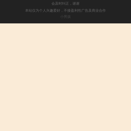
会及时纠正，谢谢
本站仅为个人兴趣爱好，不接盈利性广告及商业合作
小男孩