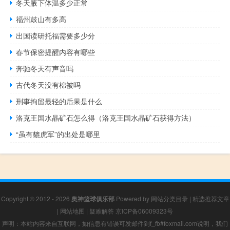
冬天腋下体温多少正常
福州鼓山有多高
出国读研托福需要多少分
春节保密提醒内容有哪些
奔驰冬天有声音吗
古代冬天没有棉被吗
刑事拘留最轻的后果是什么
洛克王国水晶矿石怎么得（洛克王国水晶矿石获得方法）
“虽有貔虎军”的出处是哪里
Copyright © 2012 - 2026
奥神篮球俱乐部
Powered by
网站分类目录
|
精选推荐文章
|
网站地图
|
疑难解答
京ICP备06009323号
声明：本站内容来自互联网，如信息有错误可发邮件到f_fb#foxmail.com说明，我们