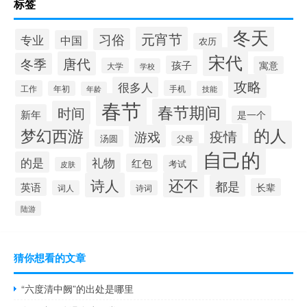
标签
冬天
元宵节
习俗
专业
中国
农历
宋代
唐代
冬季
孩子
寓意
大学
学校
攻略
很多人
工作
手机
年初
技能
年龄
春节
春节期间
时间
新年
是一个
的人
梦幻西游
疫情
游戏
汤圆
父母
自己的
的是
礼物
红包
考试
皮肤
还不
诗人
都是
英语
长辈
词人
诗词
陆游
猜你想看的文章
“六度清中阙”的出处是哪里