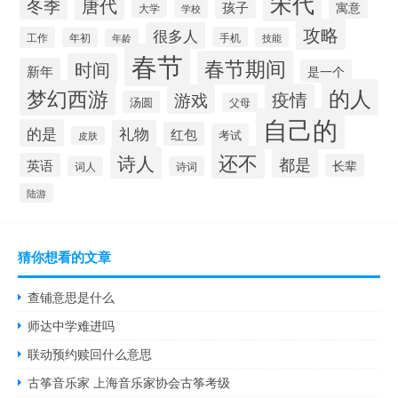
宋代
唐代
冬季
孩子
寓意
大学
学校
攻略
很多人
工作
手机
年初
技能
年龄
春节
春节期间
时间
新年
是一个
的人
梦幻西游
疫情
游戏
汤圆
父母
自己的
的是
礼物
红包
考试
皮肤
还不
诗人
都是
英语
长辈
词人
诗词
陆游
猜你想看的文章
查铺意思是什么
师达中学难进吗
联动预约赎回什么意思
古筝音乐家 上海音乐家协会古筝考级