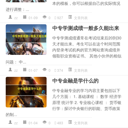
本的模板，你可以根据自己的实际情况
进行调整：...
zz
01-09
0
927
文章列表
中专学测成绩一般多久能出来
中专学测成绩通常在考试结束后20到30
天才能出来。考生可以在这个时间范围
内登录考试机构的官方网站查询成绩并
领取职业资格证书。 其他小伙伴的相似
问题： 中...
zz
01-07
0
374
文章列表
中专金融是学什么的
中专金融专业的学习内容主要包括以下
几个方面： 1. 基础课程 ： 数学 经济学
原理 统计学 2. 专业核心课程 ： 货币银
行学：探讨中央银行的职能、货币政策
的制...
zz
01-04
0
483
文章列表