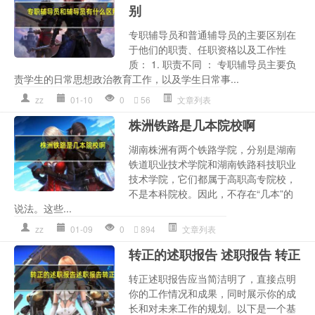
别
专职辅导员和普通辅导员的主要区别在
于他们的职责、任职资格以及工作性
质： 1. 职责不同 ： 专职辅导员主要负
责学生的日常思想政治教育工作，以及学生日常事...
zz
01-10
0
56
文章列表
株洲铁路是几本院校啊
湖南株洲有两个铁路学院，分别是湖南
铁道职业技术学院和湖南铁路科技职业
技术学院，它们都属于高职高专院校，
不是本科院校。因此，不存在“几本”的
说法。这些...
zz
01-09
0
894
文章列表
转正的述职报告 述职报告 转正
转正述职报告应当简洁明了，直接点明
你的工作情况和成果，同时展示你的成
长和对未来工作的规划。以下是一个基