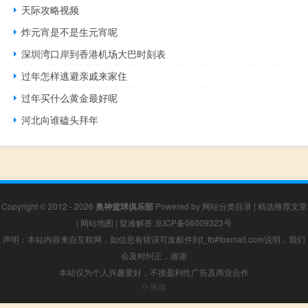
天际攻略视频
炸元宵是不是生元宵呢
深圳湾口岸到香港机场大巴时刻表
过年怎样逃避亲戚来家住
过年买什么黄金最好呢
河北向谁磕头拜年
Copyright © 2012 - 2026
奥神篮球俱乐部
Powered by
网站分类目录
|
精选推荐文章
|
网站地图
|
疑难解答
京ICP备06009323号
声明：本站内容来自互联网，如信息有错误可发邮件到f_fb#foxmail.com说明，我们
会及时纠正，谢谢
本站仅为个人兴趣爱好，不接盈利性广告及商业合作
小男孩