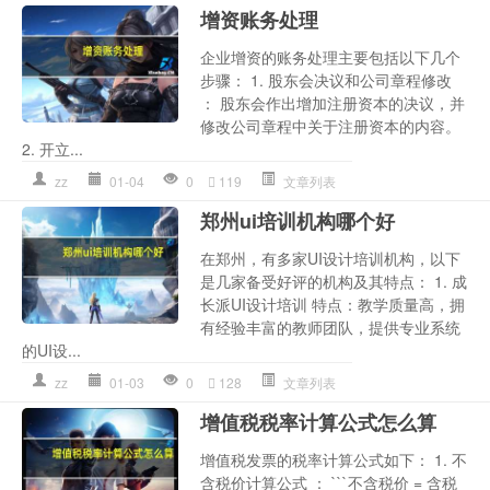
增资账务处理
企业增资的账务处理主要包括以下几个
步骤： 1. 股东会决议和公司章程修改
： 股东会作出增加注册资本的决议，并
修改公司章程中关于注册资本的内容。
2. 开立...
zz
01-04
0
119
文章列表
郑州ui培训机构哪个好
在郑州，有多家UI设计培训机构，以下
是几家备受好评的机构及其特点： 1. 成
长派UI设计培训 特点：教学质量高，拥
有经验丰富的教师团队，提供专业系统
的UI设...
zz
01-03
0
128
文章列表
增值税税率计算公式怎么算
增值税发票的税率计算公式如下： 1. 不
含税价计算公式 ： ```不含税价 = 含税