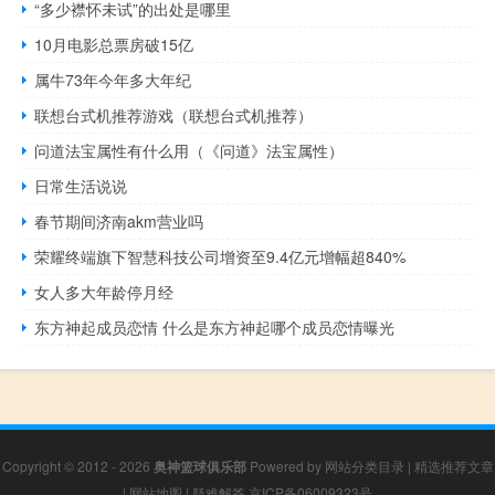
“多少襟怀未试”的出处是哪里
10月电影总票房破15亿
属牛73年今年多大年纪
联想台式机推荐游戏（联想台式机推荐）
问道法宝属性有什么用（《问道》法宝属性）
日常生活说说
春节期间济南akm营业吗
荣耀终端旗下智慧科技公司增资至9.4亿元增幅超840%
女人多大年龄停月经
东方神起成员恋情 什么是东方神起哪个成员恋情曝光
Copyright © 2012 - 2026
奥神篮球俱乐部
Powered by
网站分类目录
|
精选推荐文章
|
网站地图
|
疑难解答
京ICP备06009323号