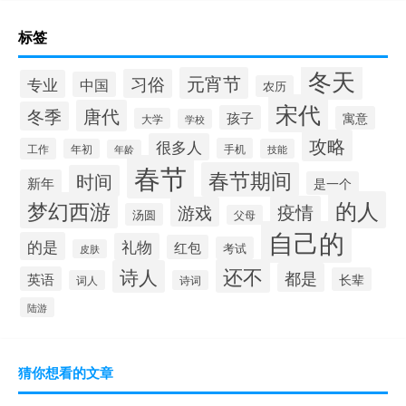
标签
冬天
元宵节
习俗
专业
中国
农历
宋代
唐代
冬季
孩子
寓意
大学
学校
攻略
很多人
工作
手机
年初
技能
年龄
春节
春节期间
时间
新年
是一个
的人
梦幻西游
疫情
游戏
汤圆
父母
自己的
的是
礼物
红包
考试
皮肤
还不
诗人
都是
英语
长辈
词人
诗词
陆游
猜你想看的文章