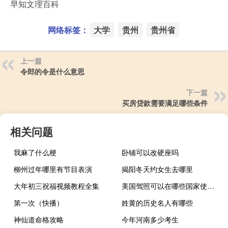
早知文理百科
网络标签：
大学
贵州
贵州省
上一篇
令郎的令是什么意思
下一篇
买房贷款需要满足哪些条件
相关问题
我麻了什么梗
卧铺可以改硬座吗
柳州过年哪里有节目表演
揭阳冬天约女生去哪里
大年初三祝福视频教程全集
美国驾照可以在哪些国家使用么
第一次（快播）
姓黄的历史名人有哪些
神仙道命格攻略
今年河南多少考生