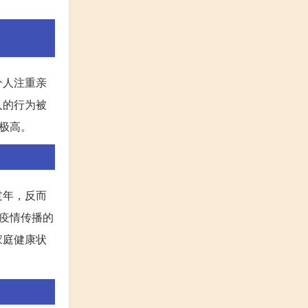
分人注重亲
人的行为被
极高。
过年，反而
疫情传播的
家庭健康状