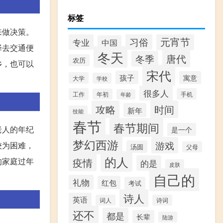
标签
来做决策。
元宵节
习俗
专业
中国
择去交通便
冬天
唐代
冬季
农历
乡，也可以
宋代
孩子
寓意
大学
学校
很多人
工作
手机
年初
年龄
攻略
时间
新年
技能
春节
春节期间
老人的年纪
是一个
梦幻西游
游戏
较为困难，
汤圆
父母
的人
的家庭过年
疫情
的是
皮肤
自己的
礼物
红包
考试
诗人
英语
词人
诗词
还不
都是
长辈
陆游