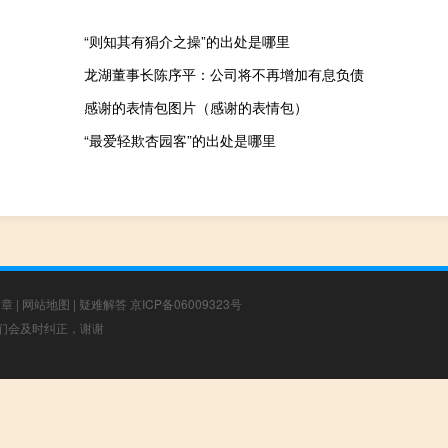
“则知其有狷介之操”的出处是哪里
龙湖董事长陈序平：公司将不再增加有息负债
感谢的表情包图片（感谢的表情包）
“最爱轻欺杏园客”的出处是哪里
文章
|
网站地图
|
疑难解答
京ICP备06009323号
，我们会及时纠正，谢谢