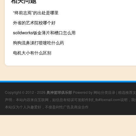
“终前志焉”的出处是哪里
外省的艺术院校哪个好
solidworks钣金薄片和槽口怎么用
狗狗流鼻涕打喷嚏吃什么药
电机大小有什么区别
Copyright © 2012 - 2026
奥神篮球俱乐部
Powered by
网站分类目录
|
精选推荐
声明：本站内容来自互联网，如信息有错误可发邮件到f_fb#foxmail.com说明
本站仅为个人兴趣爱好，不接盈利性广告及商业合作