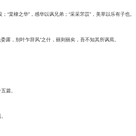
役；“棠棣之华”，感华以讽兄弟；“采采芣苡”，美草以乐有子也。
先委露，别叶乍辞风”之什，丽则丽矣，吾不知其所讽焉。
十五篇。
焉。