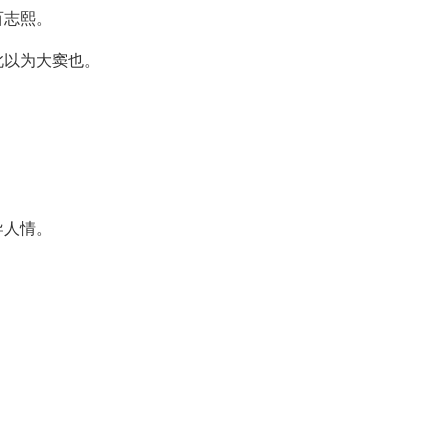
百志熙。
此以为大窦也。
导人情。