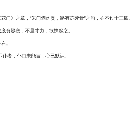
花门》之章，“朱门酒肉臭，路有冻死骨”之句，亦不过十三四。
或废食辍寝，不量才力，欲扶起之。
左右。
字示仆者，仆口未能言，心已默识。