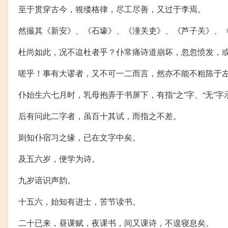
至于贯穿古今，覙缕格律，尽工尽善，又过于李焉。
然撮其《新安》、《石壕》、《潼关吏》、《芦子关》、《
杜尚如此，况不迨杜者乎？仆常痛诗道崩坏，忽忽愤发，
嗟乎！事有大谬者，又不可一二而言，然亦不能不粗陈于
仆始生六七月时，乳母抱弄于书屏下，有指“之”字、“无”
后有问此二字者，虽百十其试，而指之不差。
则知仆宿习之缘，已在文字中矣。
及五六岁，便学为诗。
九岁谙识声韵。
十五六，始知有进士，苦节读书。
二十已来，昼课赋，夜课书，间又课诗，不遑寝息矣。