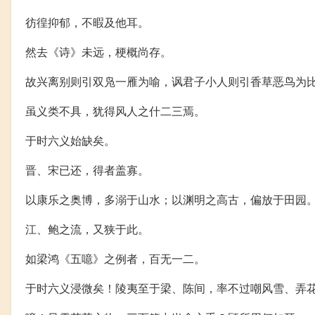
彷徨抑郁，不暇及他耳。
然去《诗》未远，梗概尚存。
故兴离别则引双凫一雁为喻，讽君子小人则引香草恶鸟为
虽义类不具，犹得风人之什二三焉。
于时六义始缺矣。
晋、宋已还，得者盖寡。
以康乐之奥博，多溺于山水；以渊明之高古，偏放于田园
江、鲍之流，又狭于此。
如梁鸿《五噫》之例者，百无一二。
于时六义浸微矣！陵夷至于梁、陈间，率不过嘲风雪、弄