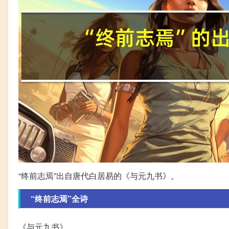
“终前志焉”出自唐代白居易的《与元九书》。
“终前志焉”全诗
《与元九书》