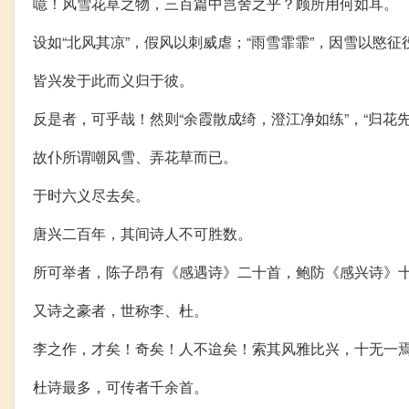
噫！风雪花草之物，三百篇中岂舍之乎？顾所用何如耳。
设如“北风其凉”，假风以刺威虐；“雨雪霏霏”，因雪以愍征
皆兴发于此而义归于彼。
反是者，可乎哉！然则“余霞散成绮，澄江净如练”，“归花
故仆所谓嘲风雪、弄花草而已。
于时六义尽去矣。
唐兴二百年，其间诗人不可胜数。
所可举者，陈子昂有《感遇诗》二十首，鲍防《感兴诗》
又诗之豪者，世称李、杜。
李之作，才矣！奇矣！人不迨矣！索其风雅比兴，十无一
杜诗最多，可传者千余首。