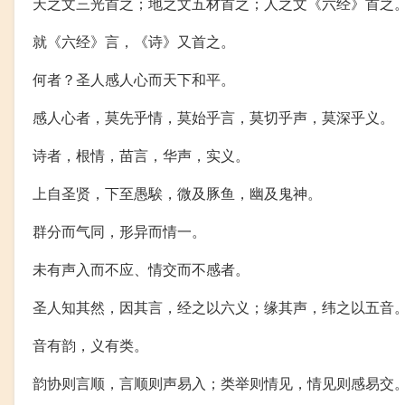
天之文三光首之；地之文五材首之；人之文《六经》首之
就《六经》言，《诗》又首之。
何者？圣人感人心而天下和平。
感人心者，莫先乎情，莫始乎言，莫切乎声，莫深乎义。
诗者，根情，苗言，华声，实义。
上自圣贤，下至愚騃，微及豚鱼，幽及鬼神。
群分而气同，形异而情一。
未有声入而不应、情交而不感者。
圣人知其然，因其言，经之以六义；缘其声，纬之以五音
音有韵，义有类。
韵协则言顺，言顺则声易入；类举则情见，情见则感易交