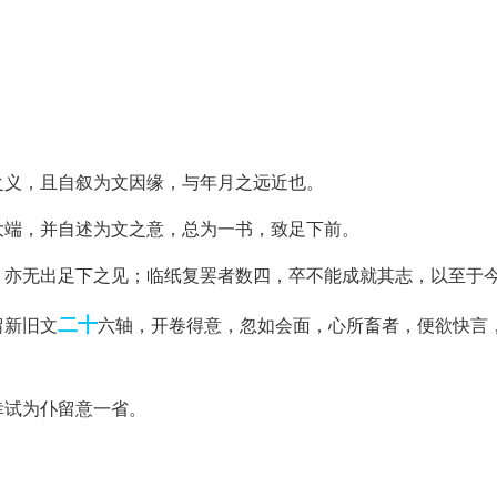
之义，且自叙为文因缘，与年月之远近也。
大端，并自述为文之意，总为一书，致足下前。
，亦无出足下之见；临纸复罢者数四，卒不能成就其志，以至于
二十
留新旧文
六轴，开卷得意，忽如会面，心所畜者，便欲快言
幸试为仆留意一省。