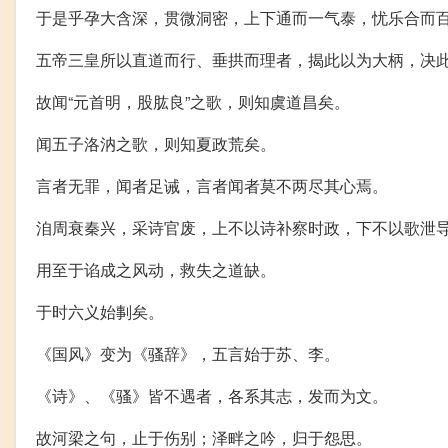
于是乎孕大含深，贯微洞密，上下通而一气泰，忧乐合而
五帝三皇所以直道而行、垂拱而理者，揭此以为大柄，决
故闻“元首明，股肱良”之歌，则知虞道昌矣。
闻五子洛汭之歌，则知夏政荒矣。
言者无罪，闻者足诫，言者闻者莫不两尽其心焉。
洎周衰秦兴，采诗官废，上不以诗补察时政，下不以歌泄
用至于谄成之风动，救失之道缺。
于时六义始剚矣。
《国风》变为《骚辞》，五言始于苏、李。
《诗》、《骚》皆不遇者，各系其志，发而为文。
故河梁之句，止于伤别；泽畔之吟，归于怨思。