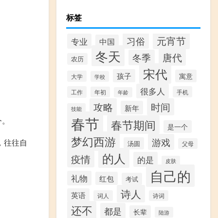
标签
元宵节
习俗
专业
中国
冬天
唐代
冬季
农历
宋代
孩子
寓意
大学
学校
很多人
工作
手机
年初
年龄
攻略
时间
新年
技能
春节
今。
春节期间
是一个
梦幻西游
游戏
，往往自
汤圆
父母
的人
疫情
的是
皮肤
自己的
礼物
红包
考试
诗人
英语
词人
诗词
还不
都是
长辈
陆游