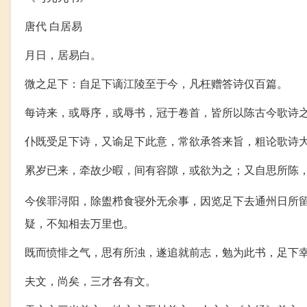
唐代 白居易
月日，居易白。
微之足下：自足下谪江陵至于今，凡枉赠答诗仅百篇。
每诗来，或辱序，或辱书，冠于卷首，皆所以陈古今歌诗
仆既受足下诗，又谕足下此意，常欲承答来旨，粗论歌诗
累岁已来，牵故少暇，间有容隙，或欲为之；又自思所陈
今俟罪浔阳，除盥栉食寝外无余事，因览足下去通州日所
疑，不知相去万里也。
既而愤悱之气，思有所浊，遂追就前志，勉为此书，足下
夫文，尚矣，三才各有文。