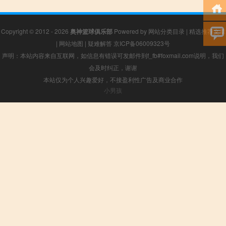
Copyright © 2012 - 2026
奥神篮球俱乐部
Powered by
网站分类目录
|
精选推荐文章
|
网站地图
|
疑难解答
京ICP备06009323号
声明：本站内容来自互联网，如信息有错误可发邮件到f_fb#foxmail.com说明，我们
会及时纠正，谢谢
本站仅为个人兴趣爱好，不接盈利性广告及商业合作
小男孩