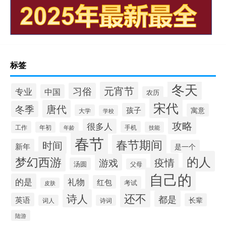
标签
冬天
元宵节
习俗
专业
中国
农历
宋代
唐代
冬季
孩子
寓意
大学
学校
攻略
很多人
工作
手机
年初
技能
年龄
春节
春节期间
时间
新年
是一个
的人
梦幻西游
疫情
游戏
汤圆
父母
自己的
的是
礼物
红包
考试
皮肤
还不
诗人
都是
英语
长辈
词人
诗词
陆游