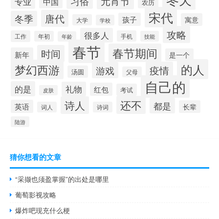
元宵节
习俗
专业
中国
农历
宋代
唐代
冬季
孩子
寓意
大学
学校
攻略
很多人
工作
手机
年初
技能
年龄
春节
春节期间
时间
新年
是一个
的人
梦幻西游
疫情
游戏
汤圆
父母
自己的
的是
礼物
红包
考试
皮肤
还不
诗人
都是
英语
长辈
词人
诗词
陆游
猜你想看的文章
“采撷也须盈掌握”的出处是哪里
葡萄影视攻略
爆炸吧现充什么梗