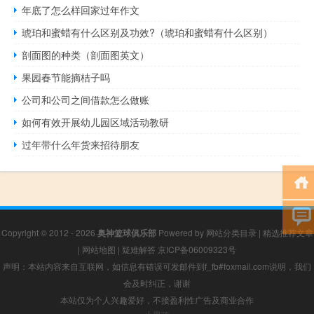
年底了怎么样回家过年作文
琥珀和蜜蜡有什么区别及功效?（琥珀和蜜蜡有什么区别）
剖面图的种类（剖面图英文）
果园春节能摘桔子吗
公司和公司之间借款怎么做账
如何有效开展幼儿园区域活动教研
过年带什么年货来招待朋友
Copyright © 2012 - 2026
奥神篮球俱乐部
Powered by
网站分类目录
|
精选推荐文章
|
网站地图
|
疑难解答
京ICP备06009323号
声明：本站内容来自互联网，如信息有错误可发邮件到f_fb#foxmail.com说明，我们
会及时纠正，谢谢
本站仅为个人兴趣爱好，不接盈利性广告及商业合作