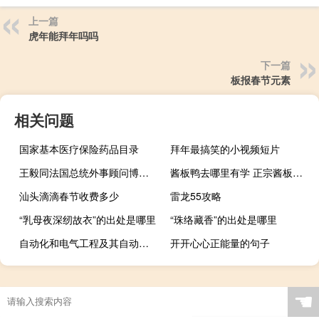
上一篇
虎年能拜年吗吗
下一篇
板报春节元素
相关问题
国家基本医疗保险药品目录
拜年最搞笑的小视频短片
王毅同法国总统外事顾问博纳通电话
酱板鸭去哪里有学 正宗酱板鸭做法
汕头滴滴春节收费多少
雷龙55攻略
“乳母夜深纫故衣”的出处是哪里
“珠络藏香”的出处是哪里
自动化和电气工程及其自动化有什么不同
开开心心正能量的句子
☚