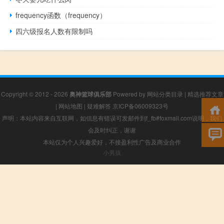
frequency函数（frequency）
四六级报名人数有限制吗
Copyright © 2012 - 2026
奥神篮球俱乐部
Powered by
网站分类目录
|
精选推荐文章
|
网站地图
|
疑难解答
京ICP备06009323号
声明：本站内容来自互联网，如信息有错误可发邮件到f_fb#foxmail.com说明，我们
会及时纠正，谢谢
本站仅为个人兴趣爱好，不接盈利性广告及商业合作
小男孩