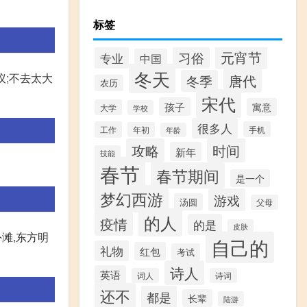
标签
元宵节
习俗
专业
中国
冬天
议;不去太大
唐代
冬季
农历
宋代
孩子
寓意
大学
学校
很多人
工作
手机
年初
年龄
攻略
时间
新年
技能
春节
春节期间
是一个
梦幻西游
游戏
汤圆
父母
的人
疫情
的是
皮肤
滩,东方明
自己的
礼物
红包
考试
诗人
英语
词人
诗词
还不
都是
长辈
陆游