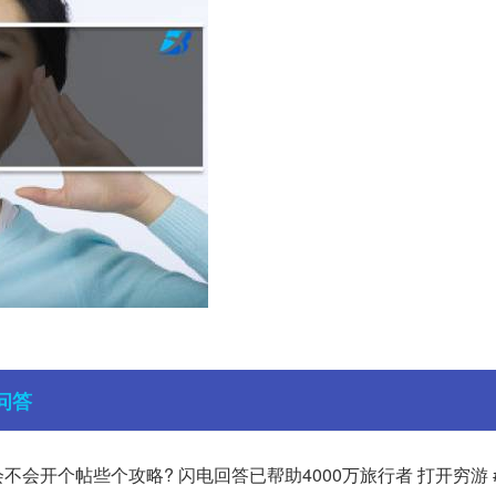
问答
 。 不知会不会开个帖些个攻略? 闪电回答已帮助4000万旅行者 打开穷游