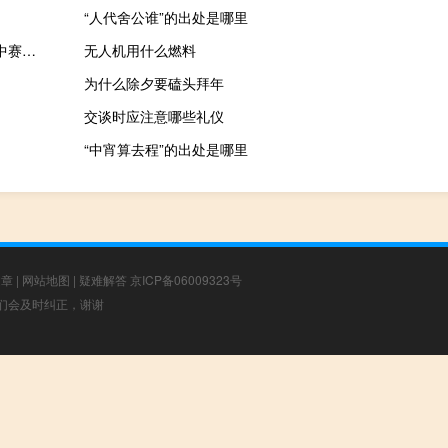
“人代舍公谁”的出处是哪里
【置顶】2021MSI冰岛季中赛赛事讨论-【置顶】2021MSI冰岛季中赛赛事讨论什么梗-「鲸吼社区」
无人机用什么燃料
为什么除夕要磕头拜年
交谈时应注意哪些礼仪
“中宵算去程”的出处是哪里
文章
|
网站地图
|
疑难解答
京ICP备06009323号
，我们会及时纠正，谢谢