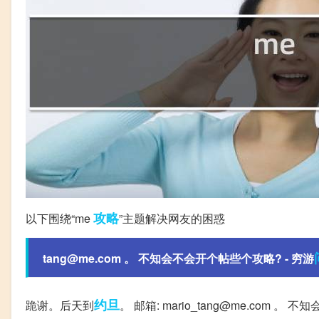
攻略
以下围绕“me
”主题解决网友的困惑
tang@me.com 。 不知会不会开个帖些个攻略? - 穷游
约旦
跪谢。后天到
。 邮箱: mario_tang@me.com