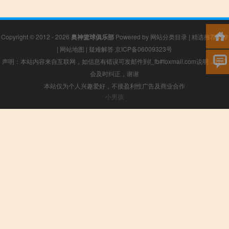
Copyright © 2012 - 2026
奥神篮球俱乐部
Powered by
网站分类目录
|
精选推荐文章
|
网站地图
|
疑难解答
京ICP备06009323号
声明：本站内容来自互联网，如信息有错误可发邮件到f_fb#foxmail.com说明，我们
会及时纠正，谢谢
本站仅为个人兴趣爱好，不接盈利性广告及商业合作
小男孩