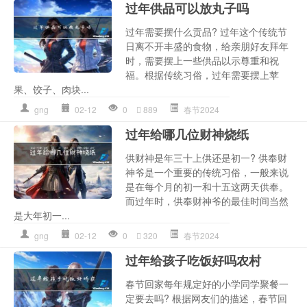
过年供品可以放丸子吗
过年需要摆什么贡品? 过年这个传统节
日离不开丰盛的食物，给亲朋好友拜年
时，需要摆上一些供品以示尊重和祝
福。根据传统习俗，过年需要摆上苹
果、饺子、肉块...
gng
02-12
0
889
春节2024
过年给哪几位财神烧纸
供财神是年三十上供还是初一? 供奉财
神爷是一个重要的传统习俗，一般来说
是在每个月的初一和十五这两天供奉。
而过年时，供奉财神爷的最佳时间当然
是大年初一...
gng
02-12
0
320
春节2024
过年给孩子吃饭好吗农村
春节回家每年规定好的小学同学聚餐一
定要去吗? 根据网友们的描述，春节回