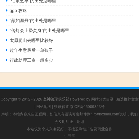
“仙家芝草”的出处是哪里
ggo 攻略
“颜如渥丹”的出处是哪里
“传灯会上屡焚身”的出处是哪里
太原爬山去哪里比较好
过年生意最后一单孩子
行政助理工资一般多少
Copyright © 2012 - 2026
奥神篮球俱乐部
Powered by
网站分类目录
|
精选推荐文章
|
网站地图
|
疑难解答
京ICP备06009323号
声明：本站内容来自互联网，如信息有错误可发邮件到f_fb#foxmail.com说明，我们
会及时纠正，谢谢
本站仅为个人兴趣爱好，不接盈利性广告及商业合作
小男孩