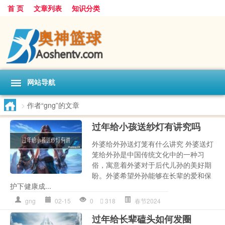
首 页
文章列表
知识分类
网站导航
>
作者“gng”的文章
过年给小孩送纱灯有讲究吗
外婆给外孙送灯笼有什么讲究 外婆送灯
笼给外孙是中国传统文化中的一种习
俗，寓意着外婆对于后代儿孙的美好期
盼。外婆希望外孙能够在长辈的爱和保
护下健康成...
gng
02-15
0
318
春节2024
过年给长辈磕头如何发圈