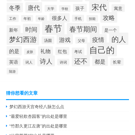
宋代
唐代
冬季
孩子
寓意
大学
学校
攻略
很多人
工作
手机
年初
技能
年龄
春节
春节期间
时间
新年
是一个
的人
梦幻西游
疫情
游戏
汤圆
父母
自己的
的是
礼物
红包
考试
皮肤
还不
诗人
都是
英语
长辈
词人
诗词
陆游
猜你想看的文章
梦幻西游天宫奇经八脉怎么点
“最爱轻欺杏园客”的出处是哪里
“竹郡久更江左唐”的出处是哪里