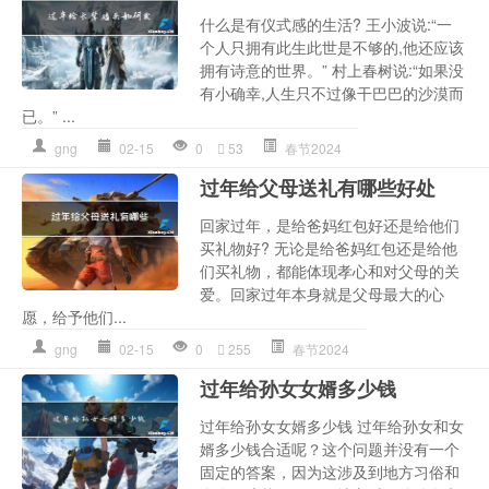
什么是有仪式感的生活? 王小波说:“一
个人只拥有此生此世是不够的,他还应该
拥有诗意的世界。” 村上春树说:“如果没
有小确幸,人生只不过像干巴巴的沙漠而
已。” ...
gng
02-15
0
53
春节2024
过年给父母送礼有哪些好处
回家过年，是给爸妈红包好还是给他们
买礼物好? 无论是给爸妈红包还是给他
们买礼物，都能体现孝心和对父母的关
爱。回家过年本身就是父母最大的心
愿，给予他们...
gng
02-15
0
255
春节2024
过年给孙女女婿多少钱
过年给孙女女婿多少钱 过年给孙女和女
婿多少钱合适呢？这个问题并没有一个
固定的答案，因为这涉及到地方习俗和