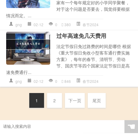
家有一个每年规定好的小学同学聚餐，
对于这个问题是否要去，我觉得要根据
情况而定。...
gng
02-12
0
380
春节2024
过年高速免几天费用
法定节假日免过路费的时间是哪些 根据
《重大节假日免收小型客车通行费实施
方案》，每年的春节、清明节、劳动
节、国庆节等四个国家法定节假日是高
速免费通行...
gng
02-12
0
846
春节2024
1
2
下一页
尾页
☚