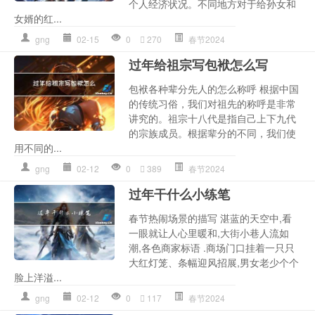
个人经济状况。不同地方对于给孙女和
女婿的红...
gng
02-15
0
270
春节2024
过年给祖宗写包袱怎么写
包袱各种辈分先人的怎么称呼 根据中国
的传统习俗，我们对祖先的称呼是非常
讲究的。祖宗十八代是指自己上下九代
的宗族成员。根据辈分的不同，我们使
用不同的...
gng
02-12
0
389
春节2024
过年干什么小练笔
春节热闹场景的描写 湛蓝的天空中,看
一眼就让人心里暖和,大街小巷人流如
潮,各色商家标语 .商场门口挂着一只只
大红灯笼、条幅迎风招展,男女老少个个
脸上洋溢...
gng
02-12
0
117
春节2024