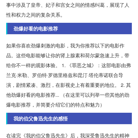
事中涉及了皇帝、妃子和宫女之间的情感纠葛，展现了人
性和权力之间的复杂关系。
劲爆好看的电影推荐
如果你喜欢劲爆刺激的电影，我为你推荐以下的电影作
品。这些电影能够让你的肾上腺素和荷尔蒙急速上升，带
给你不一样的观影体验。 1. 《罪恶之城》：这部电影由弗
兰克·米勒、罗伯特·罗德里格兹和昆汀·塔伦蒂诺联合导
演，剧情紧凑、激烈，在影视史上有着重要的地位。 2. 其
他劲爆好看的电影推荐... （在这里可以列举一些其他的劲
爆电影推荐，并简要介绍它们的特点和魅力）
我的伯父鲁迅先生的感悟
在读完《我的伯父鲁迅先生》后，我深受鲁迅先生的精神