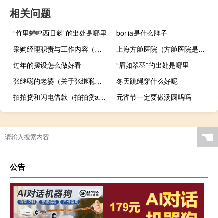
相关问题
“竹里蝉鸣西日斜”的出处是哪里
bonia是什么牌子
采购经理职责与工作内容（采购经理职责）
上海方舱医院（方舱医院是什么意思）
过年的摆设怎么做好看
“眉如翠羽”的出处是哪里
张继聪的老婆（关于张继聪的老婆的介绍）
冬天跳绳穿什么好呢
拍拍贷和闪电借款（拍拍贷app上边的闪电借款实际费率多少）
元宵节一定要做汤圆吗吗
☚
公告