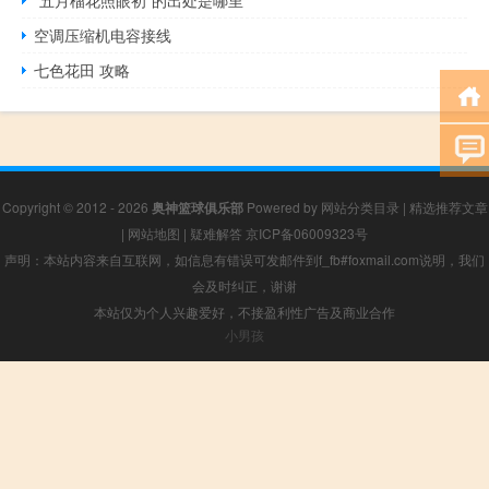
空调压缩机电容接线
七色花田 攻略
Copyright © 2012 - 2026
奥神篮球俱乐部
Powered by
网站分类目录
|
精选推荐文章
|
网站地图
|
疑难解答
京ICP备06009323号
声明：本站内容来自互联网，如信息有错误可发邮件到f_fb#foxmail.com说明，我们
会及时纠正，谢谢
本站仅为个人兴趣爱好，不接盈利性广告及商业合作
小男孩