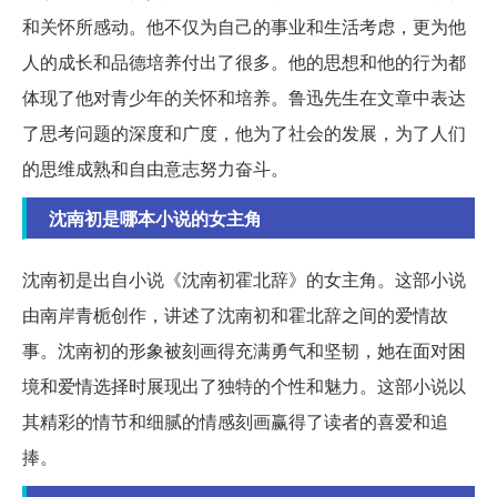
和关怀所感动。他不仅为自己的事业和生活考虑，更为他
人的成长和品德培养付出了很多。他的思想和他的行为都
体现了他对青少年的关怀和培养。鲁迅先生在文章中表达
了思考问题的深度和广度，他为了社会的发展，为了人们
的思维成熟和自由意志努力奋斗。
沈南初是哪本小说的女主角
沈南初是出自小说《沈南初霍北辞》的女主角。这部小说
由南岸青栀创作，讲述了沈南初和霍北辞之间的爱情故
事。沈南初的形象被刻画得充满勇气和坚韧，她在面对困
境和爱情选择时展现出了独特的个性和魅力。这部小说以
其精彩的情节和细腻的情感刻画赢得了读者的喜爱和追
捧。