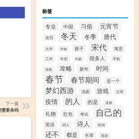
标签
元宵节
习俗
专业
中国
冬天
唐代
冬季
农历
宋代
孩子
寓意
大学
学校
很多人
工作
手机
年初
年龄
攻略
时间
新年
技能
春节
春节期间
是一个
梦幻西游
游戏
汤圆
父母
的人
疫情
的是
下一篇
皮肤
自己的
蟹需要杀吗
礼物
红包
考试
诗人
英语
词人
诗词
还不
都是
长辈
陆游