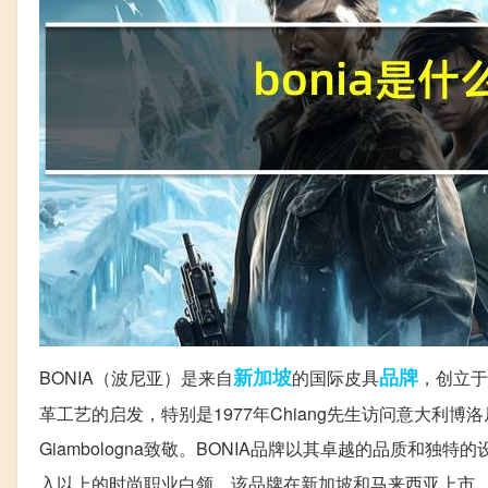
新加坡
品牌
BONIA（波尼亚）是来自
的国际皮具
，创立于
革工艺的启发，特别是1977年Chiang先生访问意大利博
Giambologna致敬。BONIA品牌以其卓越的品质和
入以上的时尚职业白领。该品牌在新加坡和马来西亚上市