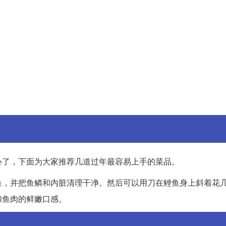
心了，下面为大家推荐几道过年最容易上手的菜品。
鱼，并把鱼鳞和内脏清理干净。然后可以用刀在鲤鱼身上斜着花
加鱼肉的鲜嫩口感。