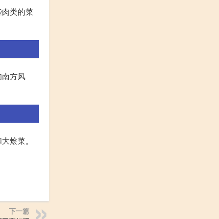
些肉类的菜
的南方风
和大烩菜。
下一篇