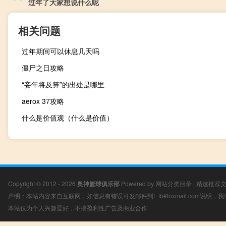
过年了大家想说什么呢
相关问题
过年期间可以休息几天吗
僵尸之日攻略
“妾年将及笄”的出处是哪里
aerox 37攻略
什么是价值观（什么是价值）
Copyright © 2012 - 2026
奥神篮球俱乐部
Powered by
网站分类目录
|
精选推荐
声明：本站内容来自互联网，如信息有错误可发邮件到f_fb#foxmail.com说明
本站仅为个人兴趣爱好，不接盈利性广告及商业合作