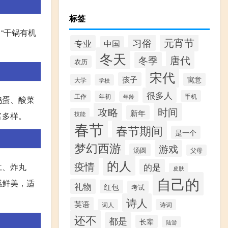
标签
“干锅有机
元宵节
习俗
专业
中国
冬天
唐代
冬季
农历
宋代
孩子
寓意
大学
学校
很多人
工作
手机
年初
年龄
鸡蛋、酸菜
攻略
时间
新年
技能
富多样。
春节
春节期间
是一个
梦幻西游
游戏
汤圆
父母
的人
疫情
的是
仁、炸丸
皮肤
自己的
感鲜美，适
礼物
红包
考试
诗人
英语
词人
诗词
还不
都是
长辈
陆游