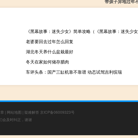
带孩子异地过年
《黑幕故事：迷失少女》简单攻略（《黑幕故事：迷失少女
老婆要回去过年怎么回复
湖北冬天养什么盆栽最好
冬天在家如何储存腊肉
车评头条：国产三缸机靠不靠谱 动态试驾吉利缤瑞
文章
|
网站地图
|
疑难解答
京ICP备06009323号
，我们会及时纠正，谢谢