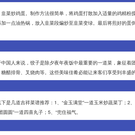
：韭菜炒鸡蛋。制作方法很简单，将鸡蛋打散加入适量的鸡精粉
再加一点油热锅，放入韭菜段煸炒至韭菜变绿。最后将煎好的蛋
。
于中国人来说，饺子是除夕夜年夜饭中最重要的一道菜，象征着
、糖醋排骨、叉烧肉等。这些美味佳肴必能让来客们享受到丰盛
是几道吉祥菜谱推荐：1、“金玉满堂”一道玉米炒蔬菜丁；2、
团圆圆”一道四喜丸子；5、“兜住福气。