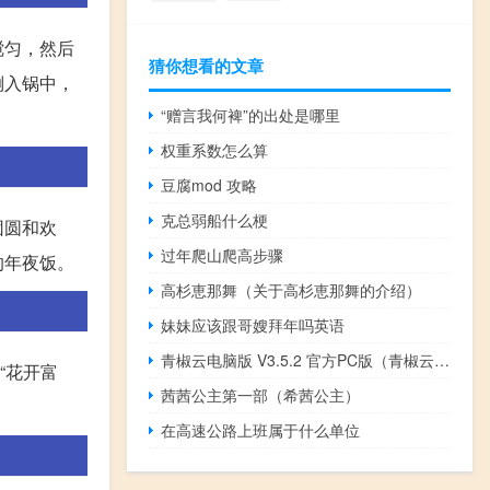
搅匀，然后
猜你想看的文章
倒入锅中，
“赠言我何裨”的出处是哪里
权重系数怎么算
豆腐mod 攻略
克总弱船什么梗
团圆和欢
过年爬山爬高步骤
的年夜饭。
高杉恵那舞（关于高杉恵那舞的介绍）
妹妹应该跟哥嫂拜年吗英语
青椒云电脑版 V3.5.2 官方PC版（青椒云电脑版 V3.5.2 官方PC版功能简介）
“花开富
茜茜公主第一部（希茜公主）
在高速公路上班属于什么单位