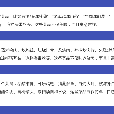
品，比如有“排骨炖莲藕”、“老母鸡炖山药”、“牛肉炖胡萝卜”、
朵、凉拌海带丝等。这些菜品不仅美味，而且寓意吉祥。
、蒸米粉肉、炒鸡丝、红烧排骨、叉烧肉、辣椒炒肉片、火腿炒
如凉拌猪耳朵、凉拌海带丝等。这些菜品不仅味道鲜美，而且丰
十个菜谱：糖醋排骨、可乐鸡翅、清蒸鲈鱼、白灼大虾、软炸虾
糖醋鱼块、黄桃罐头、醪糟汤圆和水饺。这些菜品制作简单，口