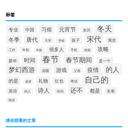
标签
冬天
元宵节
习俗
专业
中国
农历
宋代
唐代
冬季
孩子
寓意
大学
学校
攻略
很多人
工作
手机
年初
技能
年龄
春节
春节期间
时间
新年
是一个
的人
梦幻西游
疫情
游戏
汤圆
父母
自己的
的是
礼物
红包
考试
皮肤
还不
诗人
都是
英语
长辈
词人
诗词
陆游
猜你想看的文章