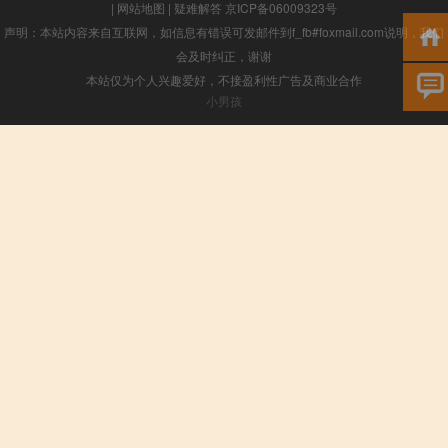
|
网站地图
|
疑难解答
京ICP备06009323号
声明：本站内容来自互联网，如信息有错误可发邮件到f_fb#foxmail.com说明，我们
会及时纠正，谢谢
本站仅为个人兴趣爱好，不接盈利性广告及商业合作
小男孩