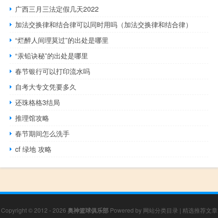
广西三月三法定假几天2022
加法交换律和结合律可以同时用吗（加法交换律和结合律）
“烂醉人间理莫过”的出处是哪里
“汞铅诀秘”的出处是哪里
春节银行可以打印流水吗
自考大专文凭要多久
还珠格格3结局
推理馆攻略
春节期间怎么洗手
cf 绿地 攻略
Copyright © 2012 - 2026
奥神篮球俱乐部
Powered by
网站分类目录
|
精选推荐文章