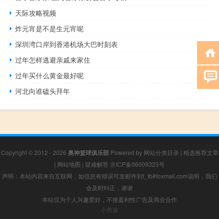
天际攻略视频
炸元宵是不是生元宵呢
深圳湾口岸到香港机场大巴时刻表
过年怎样逃避亲戚来家住
过年买什么黄金最好呢
河北向谁磕头拜年
Copyright © 2012 - 2026
奥神篮球俱乐部
Powered by
网站分类目录
|
精选推荐文章
|
网站地图
|
疑难解答
京ICP备06009323号
声明：本站内容来自互联网，如信息有错误可发邮件到f_fb#foxmail.com说明，我们
会及时纠正，谢谢
本站仅为个人兴趣爱好，不接盈利性广告及商业合作
小男孩