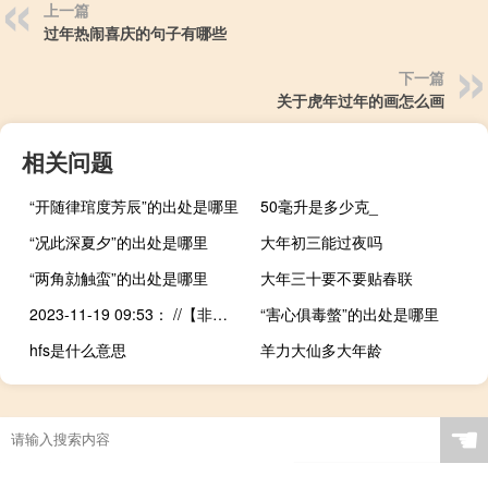
上一篇
过年热闹喜庆的句子有哪些
下一篇
关于虎年过年的画怎么画
相关问题
“开随律琯度芳辰”的出处是哪里
50毫升是多少克_
“况此深夏夕”的出处是哪里
大年初三能过夜吗
“两角勍触蛮”的出处是哪里
大年三十要不要贴春联
2023-11-19 09:53： //【非法营运被查获，司机现场“认亲戚”】
“害心俱毒螫”的出处是哪里
hfs是什么意思
羊力大仙多大年龄
☚