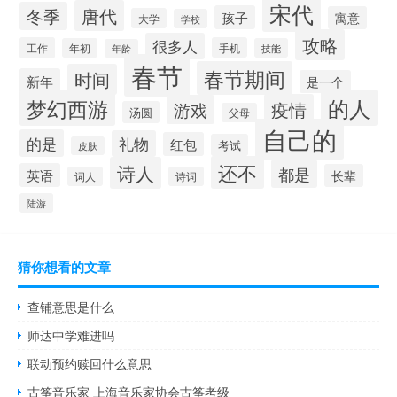
宋代
唐代
冬季
孩子
寓意
大学
学校
攻略
很多人
工作
手机
年初
技能
年龄
春节
春节期间
时间
新年
是一个
的人
梦幻西游
疫情
游戏
汤圆
父母
自己的
的是
礼物
红包
考试
皮肤
还不
诗人
都是
英语
长辈
词人
诗词
陆游
猜你想看的文章
查铺意思是什么
师达中学难进吗
联动预约赎回什么意思
古筝音乐家 上海音乐家协会古筝考级