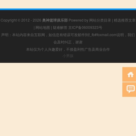
Copyright © 2012 - 2026
奥神篮球俱乐部
Powered by
网站分类目录
|
精选推荐文章
|
网站地图
|
疑难解答
京ICP备06009323号
声明：本站内容来自互联网，如信息有错误可发邮件到f_fb#foxmail.com说明，我们
会及时纠正，谢谢
本站仅为个人兴趣爱好，不接盈利性广告及商业合作
小男孩