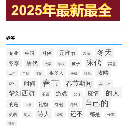
标签
冬天
元宵节
习俗
专业
中国
农历
宋代
唐代
冬季
孩子
寓意
大学
学校
攻略
很多人
工作
手机
年初
技能
年龄
春节
春节期间
时间
新年
是一个
的人
梦幻西游
疫情
游戏
汤圆
父母
自己的
的是
礼物
红包
考试
皮肤
还不
诗人
都是
英语
长辈
词人
诗词
陆游