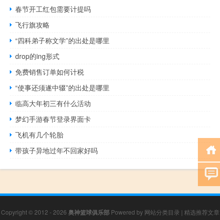
春节开工红包需要计提吗
飞行旗攻略
“四科弟子称文学”的出处是哪里
drop的ing形式
免费销售订单如何计税
“使事还须遂中辍”的出处是哪里
临高大年初三有什么活动
梦幻手游春节登录界面卡
飞机有几个轮胎
带孩子异地过年不回家好吗
Copyright © 2012 - 2026
奥神篮球俱乐部
Powered by
网站分类目录
|
精选推荐文章