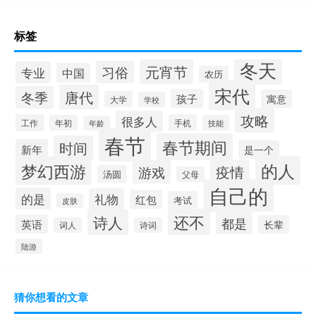
标签
冬天
元宵节
习俗
专业
中国
农历
宋代
唐代
冬季
孩子
寓意
大学
学校
攻略
很多人
工作
手机
年初
技能
年龄
春节
春节期间
时间
新年
是一个
的人
梦幻西游
疫情
游戏
汤圆
父母
自己的
的是
礼物
红包
考试
皮肤
还不
诗人
都是
英语
长辈
词人
诗词
陆游
猜你想看的文章