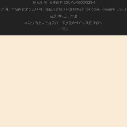
|
网站地图
|
疑难解答
京ICP备06009323号
声明：本站内容来自互联网，如信息有错误可发邮件到f_fb#foxmail.com说明，我们
会及时纠正，谢谢
本站仅为个人兴趣爱好，不接盈利性广告及商业合作
小男孩