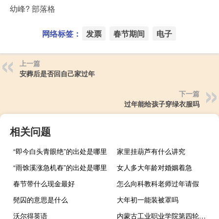
幼峰? 部落格
网络标签：
发票
春节期间
电子
上一篇
安葬后是否回自己家过年
下一篇
过年能给孩子穿绿衣服吗
相关问题
“即今白头青眼绝”的出处是哪里
家里挂葫芦有什么讲究
“雨馀溪涨急机舂”的出处是哪里
女人多大年龄对婚姻着急
春节带什么现金最好
怎么向科教科老师过年请假
髡囚的意思是什么
大年初一能装被罩吗
沃尔得英语
内蒙古工业职业学院第四轮学科评估结果