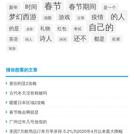
春节
春节期间
时间
新年
是一个
的人
梦幻西游
疫情
游戏
汤圆
父母
自己的
的是
礼物
红包
考试
皮肤
还不
诗人
都是
英语
长辈
词人
诗词
陆游
猜你想看的文章
塞伯利亚2攻略
古代冬天没有棉被吗
暖暖日本区域2攻略
春节晚会啊就是
广州过年几号放假的
美国7月耐用品订单月率录得-5.2%为2020年4月以来最大降幅