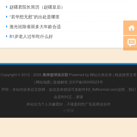
赵曙君院长简历（赵曙皇后）
“若华想无慰”的出处是哪里
激光祛除雀斑多大年龄合适
81岁老人过年吃什么好
Copyright © 2012 - 2026
奥神篮球俱乐部
Powered by
网站分类目录
|
精选推荐文章
|
网站地图
|
疑难解答
京ICP备06009323号
声明：本站内容来自互联网，如信息有错误可发邮件到f_fb#foxmail.com说明，我们
会及时纠正，谢谢
本站仅为个人兴趣爱好，不接盈利性广告及商业合作
小男孩