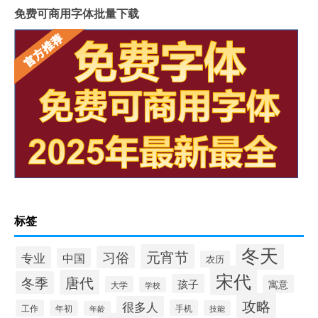
免费可商用字体批量下载
标签
冬天
元宵节
习俗
专业
中国
农历
宋代
唐代
冬季
孩子
寓意
大学
学校
攻略
很多人
工作
手机
年初
技能
年龄