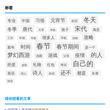
标签
冬天
元宵节
习俗
专业
中国
农历
宋代
唐代
冬季
孩子
寓意
大学
学校
攻略
很多人
工作
手机
年初
技能
年龄
春节
春节期间
时间
新年
是一个
的人
梦幻西游
疫情
游戏
汤圆
父母
自己的
的是
礼物
红包
考试
皮肤
还不
诗人
都是
英语
长辈
词人
诗词
陆游
猜你想看的文章
中国老人是怎样过年的作文