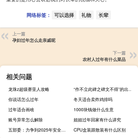
网络标签：
可以选择
礼物
长辈
上一篇
孕妇过年怎么走亲戚呢
下一篇
农村人过年有什么菜品
相关问题
龙珠z超级赛亚人攻略
“作不立此碑之碑文不得”的出处是哪里
你说话怎么过年
冬天适合卖炸鸡排吗
过年适合画啥
1000块钱做什么生意
账号异常怎么解除
姐姐过年回家有什么讲究
五部委：力争到2025年安全应急装备重点领域产业规模超过1万亿元
CPU盒装跟散装有什么区别