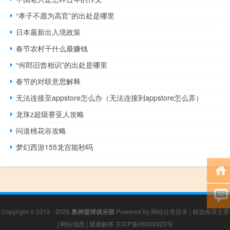
“孝子不愿为高官”的出处是哪里
日本最新出入境政策
春节农村干什么最赚钱
“何郎旧曾相识”的出处是哪里
春节的对联意思解释
无法连接至appstore怎么办（无法连接到appstore怎么弄）
龙珠z超级赛亚人攻略
问道桃花谷攻略
梦幻西游155龙宫能秒吗
Copyright © 2012 - 2026
奥神篮球俱乐部
Powered by
网站分类目录
|
精选推荐文章
|
网站地图
|
疑难解答
京ICP备06009323号