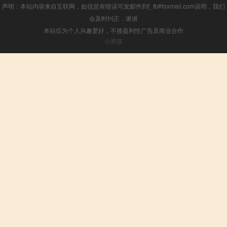
声明：本站内容来自互联网，如信息有错误可发邮件到f_fb#foxmail.com说明，我们
会及时纠正，谢谢
本站仅为个人兴趣爱好，不接盈利性广告及商业合作
小男孩