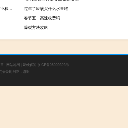
科创板企业所处行业和业务往往具有什么特点（科创板企业所处行业和业务往往具有特点）
过年了应该买什么水果吃
春节五一高速收费吗
爆裂方块攻略
文章
|
网站地图
|
疑难解答
京ICP备06009323号
，我们会及时纠正，谢谢