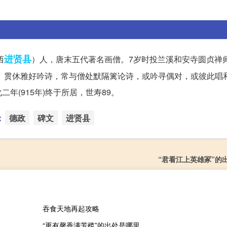
进贤县
西
）人，唐末五代著名画僧。7岁时投兰溪和安寺圆贞禅
忘。贯休雅好吟诗，常与僧处默隔篱论诗，或吟寻偶对，或彼此唱
(915年)终于所居，世寿89。
：
德政
碑文
进贤县
“君看江上英雄冢”的
吞食天地再起攻略
“更有馨香满芳槛”的出处是哪里