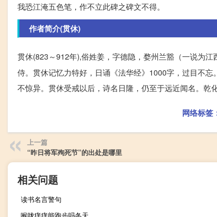
我恐江淹五色笔，作不立此碑之碑文不得。
作者简介(贯休)
贯休(823～912年),俗姓姜，字德隐，婺州兰豁（一说为江
侍。贯休记忆力特好，日诵《法华经》1000字，过目不
不惊异。贯休受戒以后，诗名日隆，仍至于远近闻名。乾化二年
网络标签
上一篇
“昨日将军殉死节”的出处是哪里
相关问题
读书名言警句
喉咙痒痒能跑步吗冬天