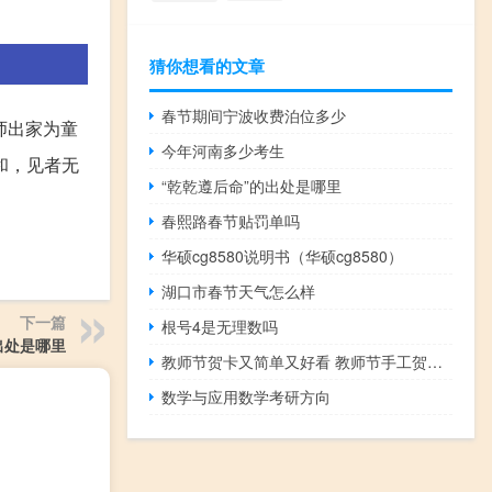
猜你想看的文章
春节期间宁波收费泊位多少
师出家为童
今年河南多少考生
和，见者无
“乾乾遵后命”的出处是哪里
春熙路春节贴罚单吗
华硕cg8580说明书（华硕cg8580）
湖口市春节天气怎么样
下一篇
根号4是无理数吗
出处是哪里
教师节贺卡又简单又好看 教师节手工贺卡简单又漂亮
数学与应用数学考研方向