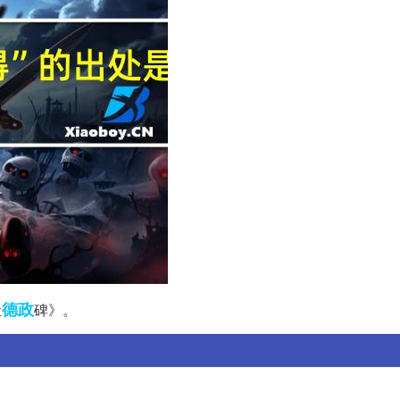
德政
让
碑》。