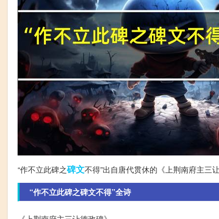
碑文
“作不立此碑之
不得”出自唐代贯休的《上荆南府主三
“作不立此碑之碑文不得”全诗
《上荆南府主三让德政碑》