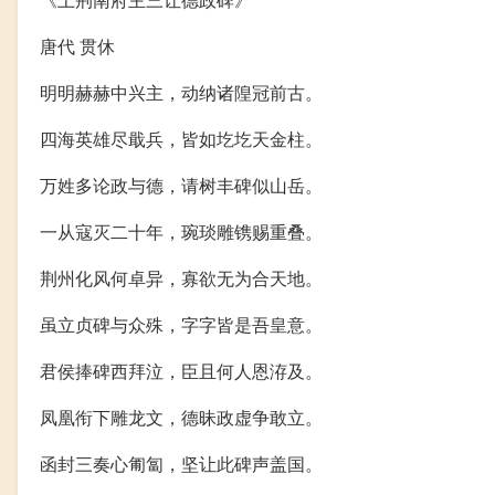
唐代 贯休
明明赫赫中兴主，动纳诸隍冠前古。
四海英雄尽戢兵，皆如圪圪天金柱。
万姓多论政与德，请树丰碑似山岳。
一从寇灭二十年，琬琰雕镌赐重叠。
荆州化风何卓异，寡欲无为合天地。
虽立贞碑与众殊，字字皆是吾皇意。
君侯捧碑西拜泣，臣且何人恩洊及。
凤凰衔下雕龙文，德昧政虚争敢立。
函封三奏心匍匐，坚让此碑声盖国。