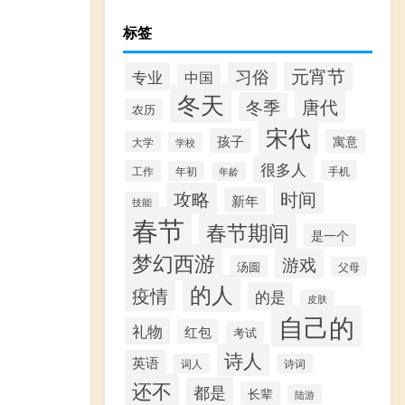
标签
元宵节
习俗
专业
中国
冬天
唐代
冬季
农历
宋代
孩子
寓意
大学
学校
很多人
工作
手机
年初
年龄
攻略
时间
新年
技能
春节
春节期间
是一个
梦幻西游
游戏
汤圆
父母
的人
疫情
的是
皮肤
自己的
礼物
红包
考试
诗人
英语
词人
诗词
还不
都是
长辈
陆游