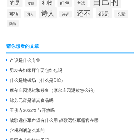
自己的
的是
礼物
红包
考试
皮肤
还不
诗人
都是
英语
长辈
词人
诗词
陆游
猜你想看的文章
产设是什么专业
男友去姐家拜年要包红包吗
什么是地磁场（什么是DIC）
摩尔庄园泥鳅和鳗鱼（摩尔庄园泥鳅怎么钓）
锦芳元宵是清真食品吗
玉佛寺2022春节开放吗
战歌远征军声望有什么用 战歌远征军需官在哪
含税利润怎么算的
果园春节能摘桔子吗