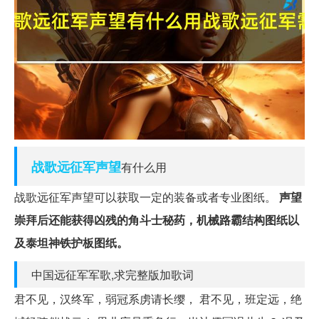
战歌
远征军
声望
有什么用
战歌远征军声望可以获取一定的装备或者专业图纸。
声望
崇拜后还能获得凶残的角斗士秘药，机械路霸结构图纸以
及泰坦神铁护板图纸。
中国远征军军歌,求完整版加歌词
君不见，汉终军，弱冠系虏请长缨， 君不见，班定远，绝