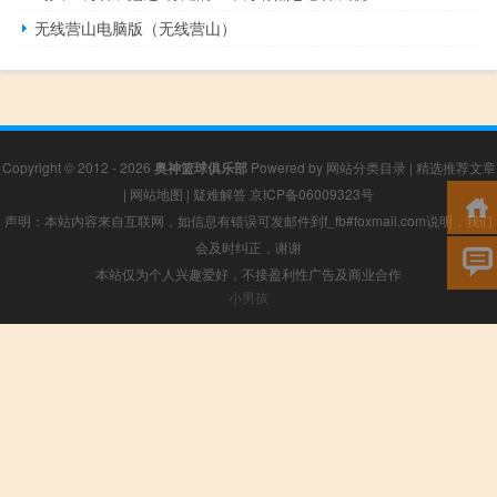
无线营山电脑版（无线营山）
Copyright © 2012 - 2026
奥神篮球俱乐部
Powered by
网站分类目录
|
精选推荐文章
|
网站地图
|
疑难解答
京ICP备06009323号
声明：本站内容来自互联网，如信息有错误可发邮件到f_fb#foxmail.com说明，我们
会及时纠正，谢谢
本站仅为个人兴趣爱好，不接盈利性广告及商业合作
小男孩