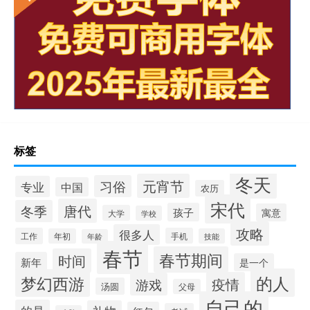
标签
冬天
元宵节
习俗
专业
中国
农历
宋代
唐代
冬季
孩子
寓意
大学
学校
攻略
很多人
工作
手机
年初
技能
年龄
春节
春节期间
时间
新年
是一个
的人
梦幻西游
疫情
游戏
汤圆
父母
自己的