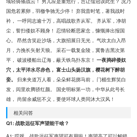
域轻骑催战云！ 男儿应是重危行，岂让儒冠误此生？ 况乃
国危若累卵，羽檄争驰无少停！ 弃我昔时笔，著我战时
衿， 一呼同志逾十万，高唱战歌齐从军。 齐从军，净胡
尘，誓扫倭奴不顾身！ 忍情轻断思家念，慷慨捧出报国
心。 昂然含笑赴沙场，大旗招展日无光， 气吹太白入昂
月，力挽长矢射天狼。 采石一载复金陵，冀鲁吉黑次第
平， 破波楼船出辽海，蔽天铁鸟扑东京！
一夜捣碎倭奴
穴，太平洋水尽赤色， 富士山头扬汉旗，樱花树下醉胡
妾。
归来夹道万人看，朵朵鲜花掷马前， 门楣生辉笑白
发，闾里欢腾骄红颜。 国史明标第一功，中华从此号长
雄， 尚留余威惩不义，要使环球人类同沐大汉风！
相关问答
Q1: 战歌远征军声望能干啥？
A1: 哎呀，战歌远征军声望可有用啦！声望高了可以解锁