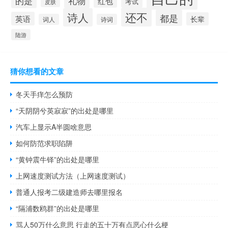
的是
礼物
红包
考试
皮肤
还不
诗人
都是
英语
长辈
词人
诗词
陆游
猜你想看的文章
冬天手痒怎么预防
“天阴阴兮英寂寂”的出处是哪里
汽车上显示A半圆啥意思
如何防范求职陷阱
“黄钟震牛铎”的出处是哪里
上网速度测试方法（上网速度测试）
普通人报考二级建造师去哪里报名
“隔浦数鸥群”的出处是哪里
骂人50万什么意思 行走的五十万有点恶心什么梗