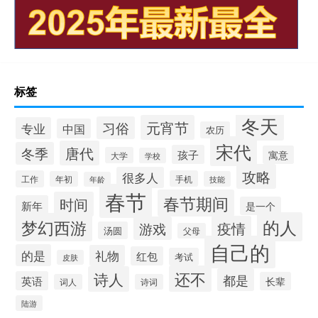
标签
冬天
元宵节
习俗
专业
中国
农历
宋代
唐代
冬季
孩子
寓意
大学
学校
攻略
很多人
工作
手机
年初
技能
年龄
春节
春节期间
时间
新年
是一个
的人
梦幻西游
疫情
游戏
汤圆
父母
自己的
的是
礼物
红包
考试
皮肤
还不
诗人
都是
英语
长辈
词人
诗词
陆游