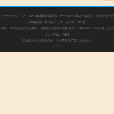
Copyright © 2012 - 2026
奥神篮球俱乐部
Powered by
网站分类目录
|
精选推荐文章
|
网站地图
|
疑难解答
京ICP备06009323号
声明：本站内容来自互联网，如信息有错误可发邮件到f_fb#foxmail.com说明，我们
会及时纠正，谢谢
本站仅为个人兴趣爱好，不接盈利性广告及商业合作
小男孩