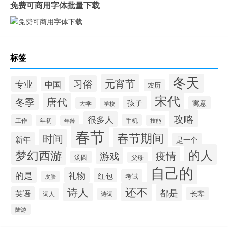
免费可商用字体批量下载
标签
冬天
元宵节
习俗
专业
中国
农历
宋代
唐代
冬季
孩子
寓意
大学
学校
攻略
很多人
工作
手机
年初
技能
年龄
春节
春节期间
时间
新年
是一个
的人
梦幻西游
疫情
游戏
汤圆
父母
自己的
的是
礼物
红包
考试
皮肤
还不
诗人
都是
英语
长辈
词人
诗词
陆游