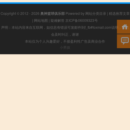
Copyright © 2012 - 2026
奥神篮球俱乐部
Powered by
网站分类目录
|
精选推荐文章
|
网站地图
|
疑难解答
京ICP备06009323号
声明：本站内容来自互联网，如信息有错误可发邮件到f_fb#foxmail.com说明，我们
会及时纠正，谢谢
本站仅为个人兴趣爱好，不接盈利性广告及商业合作
小男孩