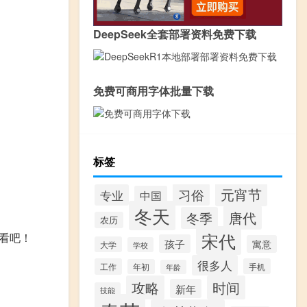
DeepSeek全套部署资料免费下载
免费可商用字体批量下载
标签
元宵节
习俗
专业
中国
冬天
唐代
冬季
农历
宋代
看吧！
孩子
寓意
大学
学校
很多人
工作
手机
年初
年龄
攻略
时间
新年
技能