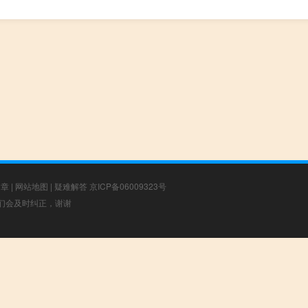
文章
|
网站地图
|
疑难解答
京ICP备06009323号
，我们会及时纠正，谢谢