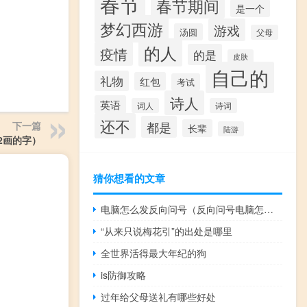
春节
春节期间
是一个
梦幻西游
游戏
汤圆
父母
的人
疫情
的是
皮肤
自己的
礼物
红包
考试
诗人
英语
词人
诗词
还不
都是
下一篇
长辈
陆游
2画的字）
猜你想看的文章
电脑怎么发反向问号（反向问号电脑怎么打）
“从来只说梅花引”的出处是哪里
全世界活得最大年纪的狗
is防御攻略
过年给父母送礼有哪些好处