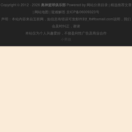
Copyright © 2012 - 2026
奥神篮球俱乐部
Powered by
网站分类目录
|
精选推荐文章
|
网站地图
|
疑难解答
京ICP备06009323号
声明：本站内容来自互联网，如信息有错误可发邮件到f_fb#foxmail.com说明，我们
会及时纠正，谢谢
本站仅为个人兴趣爱好，不接盈利性广告及商业合作
小男孩