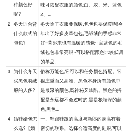
种颜色好
味可搭配衣服的颜色:白、灰、米、蓝色
呢?
2、...
2
冬天适合背
冬天除了衣服要保暖,包包也要保暖啊!今
什么款式的
年出了好多皮草包包,毛绒绒的手感非常
包包?
好~背起来也有温暖的感觉~ 宝蓝色的毛
绒包包非常亮眼~可以搭配颜色比较低调
的单品。
3
为什么冬天
俗称万能色,它可以和任务颜色搭配。它
买黑色羽绒
很庄重而又高雅。黑色本身所有颜色中
服的人多?
是最深的颜色,既神秘又炫酷。黑色的搭
配是永远都不会过时的,黑是极端深的颜
色,黑色...
4
婚鞋婚包怎
一、鞋跟鞋跟的高度与新郎的身高有着
么选?【婚
密切的联系。选择合适高度的鞋跟,可以