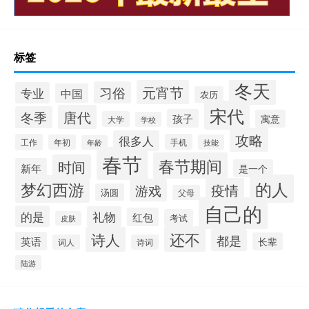
标签
冬天
元宵节
习俗
专业
中国
农历
宋代
唐代
冬季
孩子
寓意
大学
学校
攻略
很多人
工作
手机
年初
技能
年龄
春节
春节期间
时间
新年
是一个
的人
梦幻西游
疫情
游戏
汤圆
父母
自己的
的是
礼物
红包
考试
皮肤
还不
诗人
都是
英语
长辈
词人
诗词
陆游