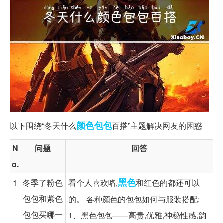
颜色
包包
以下围绕“冬天什么
百搭”主题解决网友的困惑
N
问题
回答
o.
黑色
1
冬季了粉色
看个人喜欢咯,
和红色的都还可以
包包和紫色
的。 各种颜色的包包如何与服装搭配:
包包买哪一
1、黑色包包——高贵,优雅,神秘性感,韵