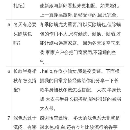
礼纪】
使新娘与新郎看起来更相配。如果婚礼
上一直穿高跟鞋,是够受罪的,因此完全。
5
冬天有必要
冬季除螨尤为重要,可以买除螨包,但除螨
买除螨包
包的作用不大,只有勤洗、勤换、勤晒,才
吗?
能让螨虫远离家庭。 因为冬天冷空气来
袭,家家户户会把门窗紧闭,不流通的空
气...
6
长款半身裙
. hello,各位小仙女,我是变美酱。下面根
秋冬怎么搭
据我的日常穿搭经验给你们分享一下长
配?
款半身裙秋冬该怎么搭配。 大衣 半身长
裙 大衣与半身长裙搭配,能够很好的减弱
大衣带。
7
深色系过于
感谢悟空邀请。 冬天的浅色系无非就是
沉闷，有哪
裸米色,粉,白,还有今年比较流行的香芋