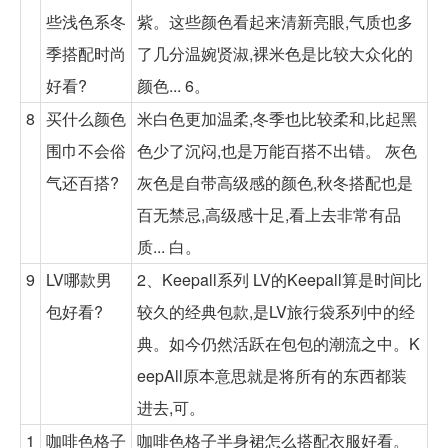
些浅色系冬
紫。这些颜色看起来清新亮眼,气质也多
季搭配时尚
了几分温婉贤淑,裸米色是比较大众化的
好看?
颜色... 6。
8
买什么颜色
米白色更加温柔,冬季也比较柔和,比起黑
围巾不会俗
色少了沉闷,也是万能百搭不出错。 灰色
气还百搭?
灰色是自带高级感的颜色,秋冬搭配也是
百无禁忌,高级感十足,看上去非常有品
质... 白。
9
LV哪款男
2、Keepall系列 LV的Keepall算是时间比
包好看?
较久的经典包款,是LV旅行袋系列中的经
典。如今仍然活跃在包包的潮流之中。K
eepAll原本意思就是将所有的东西都装
进去,可。
1
咖啡色格子
咖啡色格子半身裙怎么搭配衣服好看。