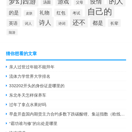
的人
梦幻西游
疫情
游戏
汤圆
父母
自己的
的是
礼物
红包
考试
皮肤
还不
诗人
都是
英语
长辈
词人
诗词
陆游
猜你想看的文章
亲人过世过年能不能拜年
流体力学世界大学排名
332202开头的身份证是哪里的
东北冬天怎样保养车
过年了拿点水果好吗
早盘开盘国内期货主力合约多数下跌碳酸锂、集运指数（欧线）、沪镍、菜粕、液化石油气（LPG）跌超2%丁二烯橡胶（BR）、聚氯乙烯（PVC）、沪锌、乙二醇（EG）跌超1%涨幅方面低硫燃料油（LU）、纸浆涨超2%SC原油、燃油涨超1%
“霸功谁与修”的出处是哪里