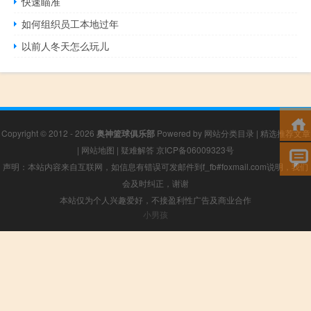
快速瞄准
如何组织员工本地过年
以前人冬天怎么玩儿
Copyright © 2012 - 2026
奥神篮球俱乐部
Powered by
网站分类目录
|
精选推荐文章
|
网站地图
|
疑难解答
京ICP备06009323号
声明：本站内容来自互联网，如信息有错误可发邮件到f_fb#foxmail.com说明，我们
会及时纠正，谢谢
本站仅为个人兴趣爱好，不接盈利性广告及商业合作
小男孩