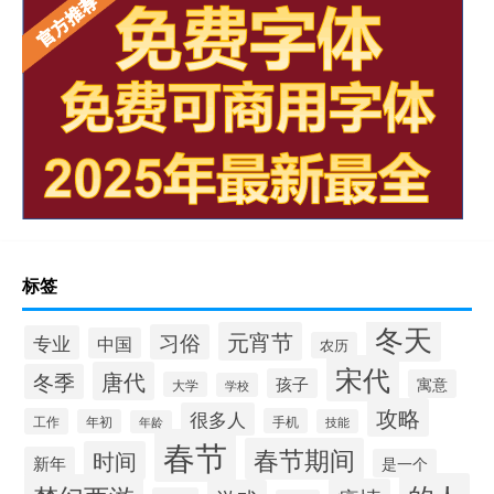
标签
冬天
元宵节
习俗
专业
中国
农历
宋代
唐代
冬季
孩子
寓意
大学
学校
攻略
很多人
工作
手机
年初
技能
年龄
春节
春节期间
时间
新年
是一个