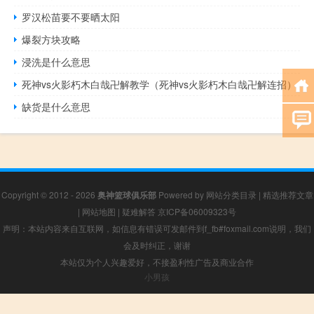
罗汉松苗要不要晒太阳
爆裂方块攻略
浸洗是什么意思
死神vs火影朽木白哉卍解教学（死神vs火影朽木白哉卍解连招）
缺货是什么意思
Copyright © 2012 - 2026
奥神篮球俱乐部
Powered by
网站分类目录
|
精选推荐文章
|
网站地图
|
疑难解答
京ICP备06009323号
声明：本站内容来自互联网，如信息有错误可发邮件到f_fb#foxmail.com说明，我们
会及时纠正，谢谢
本站仅为个人兴趣爱好，不接盈利性广告及商业合作
小男孩