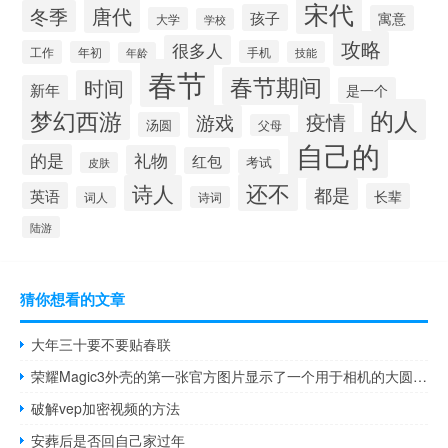
宋代
唐代
冬季
孩子
寓意
大学
学校
攻略
很多人
工作
手机
年初
技能
年龄
春节
春节期间
时间
新年
是一个
的人
梦幻西游
疫情
游戏
汤圆
父母
自己的
的是
礼物
红包
考试
皮肤
还不
诗人
都是
英语
长辈
词人
诗词
陆游
猜你想看的文章
大年三十要不要贴春联
荣耀Magic3外壳的第一张官方图片显示了一个用于相机的大圆形开口
破解vep加密视频的方法
安葬后是否回自己家过年