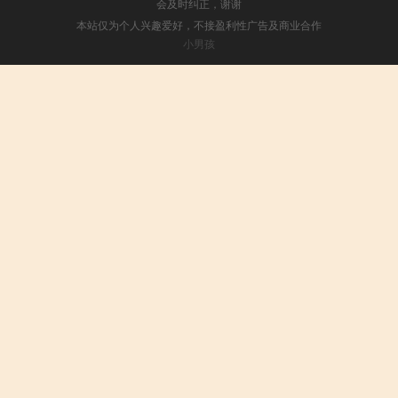
会及时纠正，谢谢
本站仅为个人兴趣爱好，不接盈利性广告及商业合作
小男孩