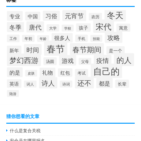
冬天
元宵节
习俗
专业
中国
农历
宋代
唐代
冬季
孩子
寓意
大学
学校
攻略
很多人
工作
手机
年初
技能
年龄
春节
春节期间
时间
新年
是一个
的人
梦幻西游
疫情
游戏
汤圆
父母
自己的
的是
礼物
红包
考试
皮肤
还不
诗人
都是
英语
长辈
词人
诗词
陆游
猜你想看的文章
什么是复合关税
安全员在哪里报名