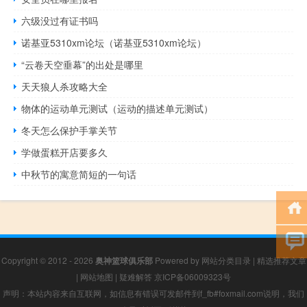
六级没过有证书吗
诺基亚5310xm论坛（诺基亚5310xm论坛）
“云卷天空垂幕”的出处是哪里
天天狼人杀攻略大全
物体的运动单元测试（运动的描述单元测试）
冬天怎么保护手掌关节
学做蛋糕开店要多久
中秋节的寓意简短的一句话
Copyright © 2012 - 2026
奥神篮球俱乐部
Powered by
网站分类目录
|
精选推荐文章
|
网站地图
|
疑难解答
京ICP备06009323号
声明：本站内容来自互联网，如信息有错误可发邮件到f_fb#foxmail.com说明，我们