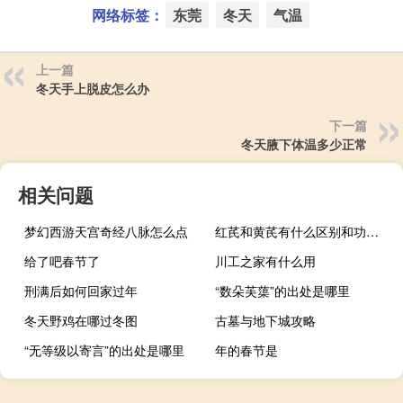
网络标签：
东莞
冬天
气温
上一篇
冬天手上脱皮怎么办
下一篇
冬天腋下体温多少正常
相关问题
梦幻西游天宫奇经八脉怎么点
红芪和黄芪有什么区别和功效（红芪和黄芪有什么区别）
给了吧春节了
川工之家有什么用
刑满后如何回家过年
“数朵芙蕖”的出处是哪里
冬天野鸡在哪过冬图
古墓与地下城攻略
“无等级以寄言”的出处是哪里
年的春节是