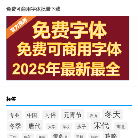
免费可商用字体批量下载
标签
冬天
元宵节
习俗
专业
中国
农历
宋代
唐代
冬季
孩子
寓意
大学
学校
攻略
很多人
工作
手机
年初
技能
年龄