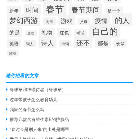
春节
春节期间
时间
新年
是一个
的人
梦幻西游
疫情
游戏
汤圆
父母
自己的
的是
礼物
红包
考试
皮肤
还不
诗人
都是
英语
长辈
词人
诗词
陆游
猜你想看的文章
绛珠草和神瑛侍者（绛珠草）
过年带孩子怎么教育幼儿
我家的春节怎么写
推荐几款含有维生素E的护肤品
“春时长是别人来”的出处是哪里
世界山峰排名二十名榜（世界山峰排名前10）