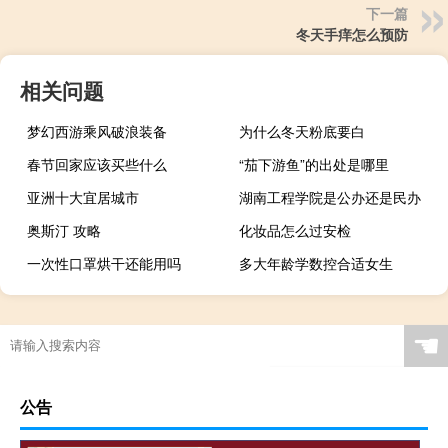
下一篇
冬天手痒怎么预防
相关问题
梦幻西游乘风破浪装备
为什么冬天粉底要白
春节回家应该买些什么
“茄下游鱼”的出处是哪里
亚洲十大宜居城市
湖南工程学院是公办还是民办
奥斯汀 攻略
化妆品怎么过安检
一次性口罩烘干还能用吗
多大年龄学数控合适女生
☚
公告