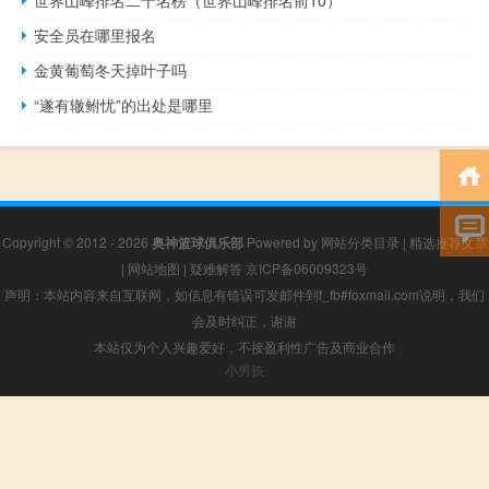
安全员在哪里报名
金黄葡萄冬天掉叶子吗
“遂有辙鲋忧”的出处是哪里
Copyright © 2012 - 2026
奥神篮球俱乐部
Powered by
网站分类目录
|
精选推荐文章
|
网站地图
|
疑难解答
京ICP备06009323号
声明：本站内容来自互联网，如信息有错误可发邮件到f_fb#foxmail.com说明，我们
会及时纠正，谢谢
本站仅为个人兴趣爱好，不接盈利性广告及商业合作
小男孩