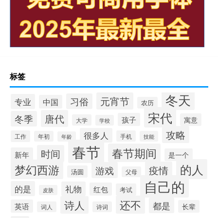
标签
冬天
元宵节
习俗
专业
中国
农历
宋代
唐代
冬季
孩子
寓意
大学
学校
攻略
很多人
工作
手机
年初
技能
年龄
春节
春节期间
时间
新年
是一个
的人
梦幻西游
疫情
游戏
汤圆
父母
自己的
的是
礼物
红包
考试
皮肤
还不
诗人
都是
英语
长辈
词人
诗词