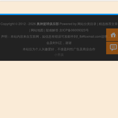
Copyright © 2012 - 2026
奥神篮球俱乐部
Powered by
网站分类目录
|
精选推荐文章
|
网站地图
|
疑难解答
京ICP备06009323号
声明：本站内容来自互联网，如信息有错误可发邮件到f_fb#foxmail.com说明，我们
会及时纠正，谢谢
本站仅为个人兴趣爱好，不接盈利性广告及商业合作
小男孩