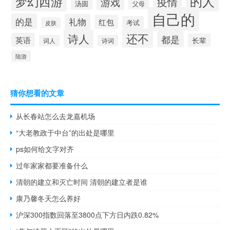
的人
梦幻西游
疫情
游戏
汤圆
父母
自己的
的是
礼物
红包
考试
皮肤
还不
诗人
都是
英语
长辈
词人
诗词
陆游
猜你想看的文章
从长春站怎么去龙嘉机场
“大老教政于中台”的出处是哪里
ps如何给文字对齐
过年家家都要准备什么
清朝的建立和灭亡时间 清朝的建立者是谁
康乃馨冬天怎么养好
沪深300指数回落至3800点下方日内跌0.82%