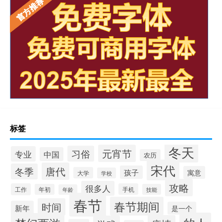
标签
冬天
元宵节
习俗
专业
中国
农历
宋代
唐代
冬季
孩子
寓意
大学
学校
攻略
很多人
工作
手机
年初
技能
年龄
春节
春节期间
时间
新年
是一个