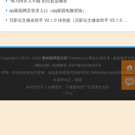
“售与绮罗人不顾”的出处是哪里
qq家园网页登录入口（qq家园电脑登陆）
贝影论文修改助手 V2.1.0 绿色版（贝影论文修改助手 V2.1.0 绿色版功能简介）
Copyright © 2012 - 2026
奥神篮球俱乐部
Powered by
网站分类目录
|
精选推荐文章
|
网站地图
|
疑难解答
京ICP备06009323号
声明：本站内容来自互联网，如信息有错误可发邮件到f_fb#foxmail.com说明，我们
会及时纠正，谢谢
本站仅为个人兴趣爱好，不接盈利性广告及商业合作
小男孩