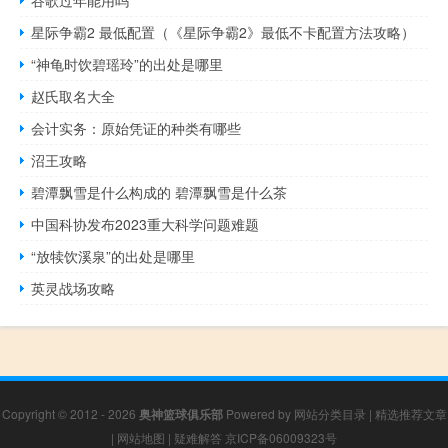
星际争霸2 最低配置（《星际争霸2》最低不卡配置方法攻略）
“神龟时饮碧瑶玲”的出处是哪里
赵氏取名大全
会计实务：原始凭证的种类有哪些
沼王攻略
碧潭飘雪是什么构成的 碧潭飘雪是什么茶
中国科协发布2023重大科学问题难题
“放犊饮溪泉”的出处是哪里
英灵战场攻略
Copyright © 2012 - 2026
奥神篮球俱乐部
Powered by
网站分类目录
|
精选推荐文章
|
网站地图
|
疑难解答
京ICP备06009323号