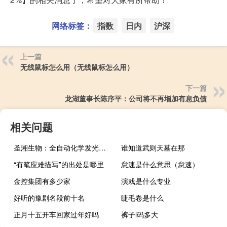
网络标签：
指数
日内
沪深
上一篇
无线鼠标怎么用（无线鼠标怎么用）
下一篇
龙湖董事长陈序平：公司将不再增加有息负债
相关问题
圣湘生物：全自动化学发光免疫分析仪获得欧盟CE认证
谁知道武则天墓在那
“有笔应难描写”的出处是哪里
怠速是什么意思（怠速）
金控集团有多少家
演戏是什么专业
好听的豫剧名段前十名
睫毛卷是什么
正月十五开车回家过年好吗
裤子l码多大