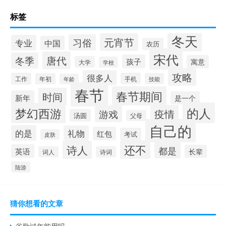
标签
冬天
元宵节
习俗
专业
中国
农历
宋代
唐代
冬季
孩子
寓意
大学
学校
攻略
很多人
工作
手机
年初
技能
年龄
春节
春节期间
时间
新年
是一个
的人
梦幻西游
疫情
游戏
汤圆
父母
自己的
的是
礼物
红包
考试
皮肤
还不
诗人
都是
英语
长辈
词人
诗词
陆游
猜你想看的文章
谷歌过年能用吗