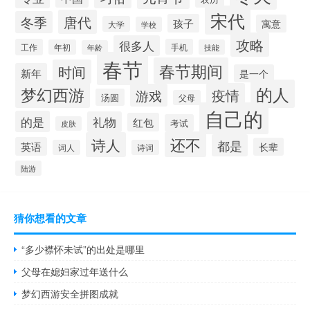
宋代
唐代
冬季
孩子
寓意
大学
学校
攻略
很多人
工作
手机
年初
技能
年龄
春节
春节期间
时间
新年
是一个
的人
梦幻西游
疫情
游戏
汤圆
父母
自己的
的是
礼物
红包
考试
皮肤
还不
诗人
都是
英语
长辈
词人
诗词
陆游
猜你想看的文章
“多少襟怀未试”的出处是哪里
父母在媳妇家过年送什么
梦幻西游安全拼图成就