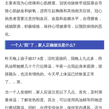
主要表现为心绞痛和心肌梗塞。冠状动脉狭窄或阻塞会导
致心肌缺血和缺氧，进而引起胸痛和其他相关症状。冠心
病患者需要注意控制血压、血脂和血糖水平，合理膳食，
戒烟限酒，积极锻炼，保持心理健康等，以预防病情的恶
化。
一个人“阳”了，家人正确做法是什么?
昨天晚上孩子娘37.4度，没吃退烧药，我晚上九点多，用
风油帮她擦几十个穴位降温，半夜一点我起身来观测，摸
摸额头，也没有增热的。今天早上体温已经恢复正常
了。... 第。
当一个人发烧时，家人应该注意以下几点。首先，及时测
量体温，了解发热程度。其次，可以使用风油精等药物进
行擦拭降温。同时，合理安排休息，保持室内通风，适当