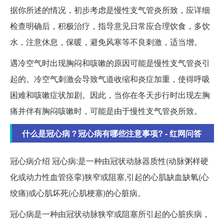
据你所述的情况，初步考虑是慢性支气管炎所致，应详细
检查明确后，积极治疗，指导意见日常应合理饮食，多饮
水，注意休息，保暖，避免风寒等不良刺激，适当增。
遇冷空气时出现胸闷和咳嗽的原因可能是慢性支气管炎引
起的。冷空气刺激会导致气道收缩和炎症加重，使得呼吸
困难和咳嗽症状加剧。因此，当你在冬天步行时出现左胸
痛并伴有胸闷咳嗽时，可能是由于慢性支气管炎所致。
什么是冠心病？冠心病有哪些注意事项? - 红网问答
冠心病介绍 冠心病:是一种由冠状动脉器质性(动脉粥样硬
化或动力性血管痉挛)狭窄或阻塞,引起的心肌缺血缺氧(心
绞痛)或心肌坏死(心肌梗塞)的心脏病。
冠心病是一种由冠状动脉狭窄或阻塞所引起的心脏疾病，