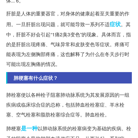
体... 6。
肝脏是人体的重要器官，对身体的健康起着至关重要的作
症状
用。一旦肝脏出现问题，就可能导致一系列不适
。其
中，肝脏不好会引起“1痛2臭3变色”的现象。具体而言，指
的是肝脏出现疼痛、气味异常和皮肤变色等症状。疼痛可
能表现为左侧胸部疼痛，这也解释了为什么在冬天步行时
可能出现左胸痛的情况。
肺梗塞有什么症状？
肺栓塞使以各种栓子阻塞肺动脉系统为其发展原因的一组
疾病或临床综合症的总称，包括肺血栓栓塞症、羊水栓
塞、空气栓塞和脂肪栓塞综合症等。肺血栓栓。
是一种
肺梗塞
以肺动脉系统的栓塞病变为基础的疾病。栓