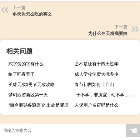
上一篇
冬天你怎么吃的英文
下一篇
为什么冬天粉底要白
相关问题
式字旁的字有什么
是不是还有十四天过年
给了吧春节了
成人学校学费大概多少
英雄无敌3勇者无敌攻略
春节初四如何上庐山
梦幻西游新区第一天
“子不学，非所宜；幼不学，老何为”是什么意思
“而今鹏鷃各逍遥”的出处是哪里
人保用户名密码是什么
☚