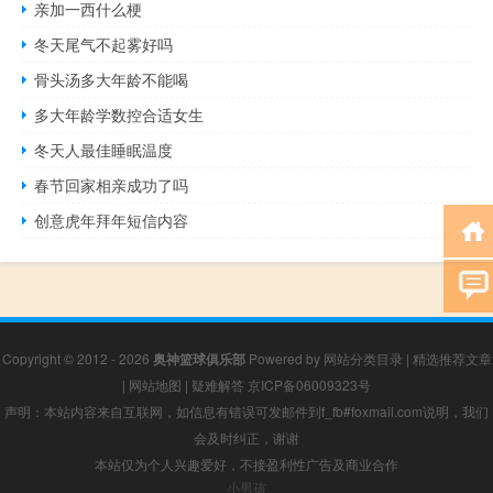
亲加一西什么梗
冬天尾气不起雾好吗
骨头汤多大年龄不能喝
多大年龄学数控合适女生
冬天人最佳睡眠温度
春节回家相亲成功了吗
创意虎年拜年短信内容
Copyright © 2012 - 2026
奥神篮球俱乐部
Powered by
网站分类目录
|
精选推荐文章
|
网站地图
|
疑难解答
京ICP备06009323号
声明：本站内容来自互联网，如信息有错误可发邮件到f_fb#foxmail.com说明，我们
会及时纠正，谢谢
本站仅为个人兴趣爱好，不接盈利性广告及商业合作
小男孩